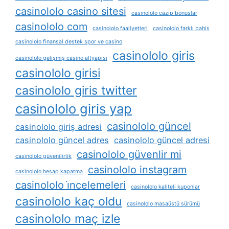
casinololo casino sitesi
casinololo cazip bonuslar
casinololo com
casinololo faaliyetleri
casinololo farklı bahis
casinololo finansal destek spor ve casino
casinololo giris
casinololo gelişmiş casino altyapısı
casinololo girisi
casinololo giris twitter
casinololo giris yap
casinololo güncel
casinololo giriş adresi
casinololo güncel adres
casinololo güncel adresi
casinololo güvenlir mi
casinololo güvenilirlik
casinololo instagram
casinololo hesap kapatma
casinololo i̇ncelemeleri
casinololo kaliteli kuponlar
casinololo kaç oldu
casinololo masaüstü sürümü
casinololo maç izle