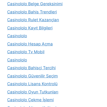
Casinololo Belge Gereksinimi
Casinololo Bahis Trendleri
Casinololo Rulet Kazançları
Casinololo Kayıt Bilgileri
Casinololo
Casinololo Hesap Açma
Casinololo Tv Mobil
Casinololo
Casinololo Bahisçi Tercihi
Casinololo Güvenilir Seçim
Casinololo Lisans Kontrolü
Casinololo Oyun Tutkunları
Casinololo Çekme İşlemi