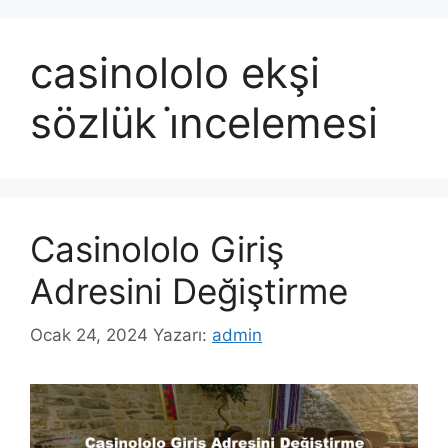
casinololo ekşi
sözlük i̇ncelemesi
Casinololo Giriş
Adresini Değiştirme
Ocak 24, 2024
Yazarı:
admin