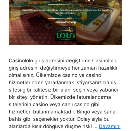
Casinololo giriş adresini değiştirme Casinololo
giriş adresini değiştirmeye her zaman hazırlıklı
olmalısınız. Ülkemizde casino ve casino
hizmetlerinden yararlanmak istiyorsanız bahis
sitesi gibi kalitesiz bir alanı seçin veya yabancı
bir siteyi yönetin. Ülkemizde faturalandırma
sitelerinin casino veya canlı casino gibi
hizmetleri bulunmamaktadır. Bingo veya sanal
bahis gibi seçenekler yoktur. Dolayısıyla bu
alanlarda kısır döngüye düşme riski …
Devamını