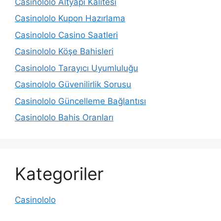
Casinololo Altyapı Kalitesi
Casinololo Kupon Hazırlama
Casinololo Casino Saatleri
Casinololo Köşe Bahisleri
Casinololo Tarayıcı Uyumluluğu
Casinololo Güvenilirlik Sorusu
Casinololo Güncelleme Bağlantısı
Casinololo Bahis Oranları
Kategoriler
Casinololo