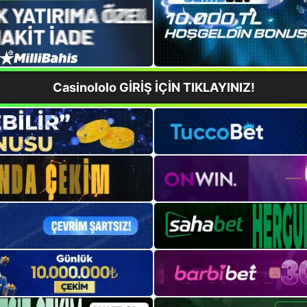
Casinololo GİRİŞ İÇİN TIKLAYINIZ!