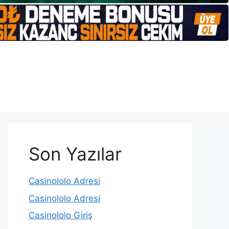
Son Yazılar
Casinololo Adresi
Casinololo Adresi
Casinololo Giriş