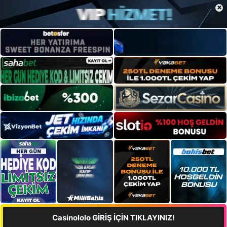
×
Casinololo GİRİŞ İÇİN TIKLAYINIZ!