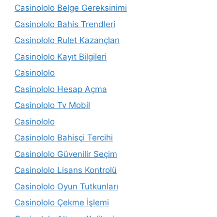
Casinololo Belge Gereksinimi
Casinololo Bahis Trendleri
Casinololo Rulet Kazançları
Casinololo Kayıt Bilgileri
Casinololo
Casinololo Hesap Açma
Casinololo Tv Mobil
Casinololo
Casinololo Bahisçi Tercihi
Casinololo Güvenilir Seçim
Casinololo Lisans Kontrolü
Casinololo Oyun Tutkunları
Casinololo Çekme İşlemi