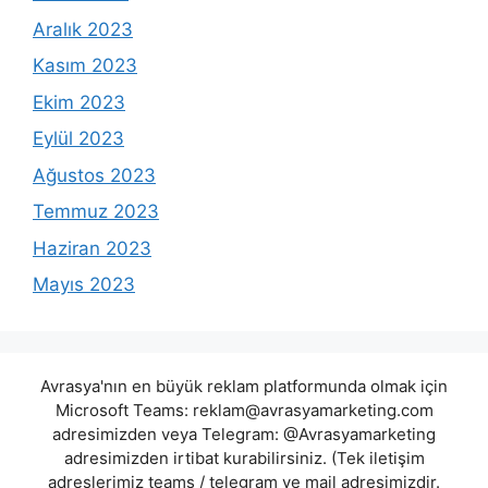
Aralık 2023
Kasım 2023
Ekim 2023
Eylül 2023
Ağustos 2023
Temmuz 2023
Haziran 2023
Mayıs 2023
Avrasya'nın en büyük reklam platformunda olmak için
Microsoft Teams:
reklam@avrasyamarketing.com
adresimizden veya Telegram: @Avrasyamarketing
adresimizden irtibat kurabilirsiniz. (Tek iletişim
adreslerimiz teams / telegram ve mail adresimizdir.