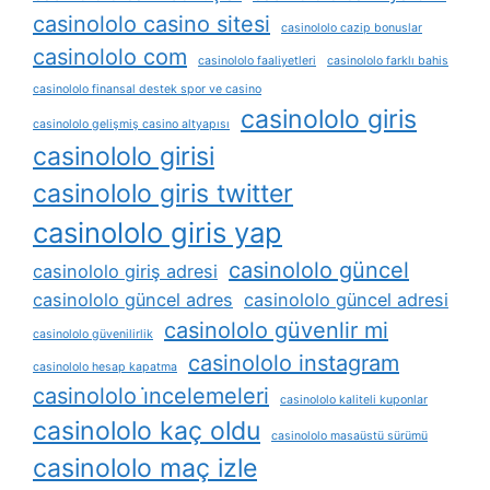
casinololo casino sitesi
casinololo cazip bonuslar
casinololo com
casinololo faaliyetleri
casinololo farklı bahis
casinololo finansal destek spor ve casino
casinololo giris
casinololo gelişmiş casino altyapısı
casinololo girisi
casinololo giris twitter
casinololo giris yap
casinololo güncel
casinololo giriş adresi
casinololo güncel adres
casinololo güncel adresi
casinololo güvenlir mi
casinololo güvenilirlik
casinololo instagram
casinololo hesap kapatma
casinololo i̇ncelemeleri
casinololo kaliteli kuponlar
casinololo kaç oldu
casinololo masaüstü sürümü
casinololo maç izle