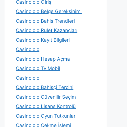
Casinololo Giriş
Casinololo Belge Gereksinimi
Casinololo Bahis Trendleri
Casinololo Rulet Kazançları
Casinololo Kayıt Bilgileri
Casinololo
Casinololo Hesap Açma
Casinololo Tv Mobil
Casinololo
Casinololo Bahisçi Tercihi
Casinololo Güvenilir Seçim
Casinololo Lisans Kontrolü
Casinololo Oyun Tutkunları
Casinololo Çekme İşlemi