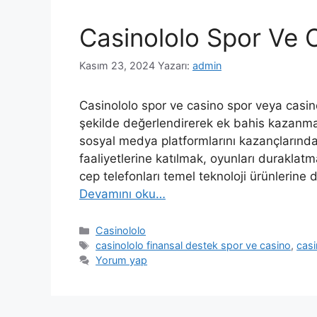
Casinololo Spor Ve 
Kasım 23, 2024
Yazarı:
admin
Casinololo spor ve casino spor veya casino
şekilde değerlendirerek ek bahis kazanma ş
sosyal medya platformlarını kazançların
faaliyetlerine katılmak, oyunları duraklatm
cep telefonları temel teknoloji ürünlerine
Devamını oku…
Kategoriler
Casinololo
Etiketler
casinololo finansal destek spor ve casino
,
casi
Yorum yap