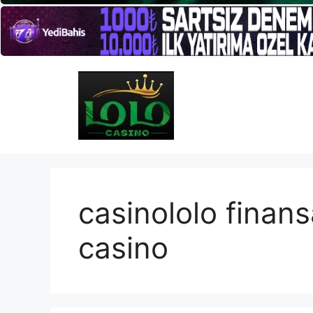
İçeriğe
atla
casinololo finans
casino