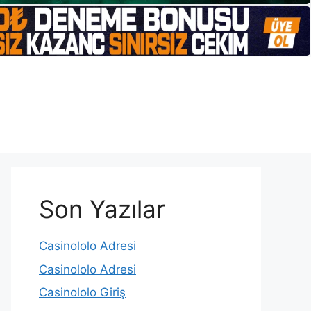
Son Yazılar
Casinololo Adresi
Casinololo Adresi
Casinololo Giriş