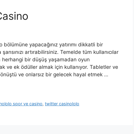
Casino
 bölümüne yapacağınız yatırımı dikkatli bir
ansınızı artırabilirsiniz. Temelde tüm kullanıcılar
da herhangi bir düşüş yaşamadan oyun
ak ve ek ödüller almak için kullanıyor. Tabletler ve
 dönüştü ve onlarsız bir gelecek hayal etmek …
nololo spor ve casino
,
twitter casinololo