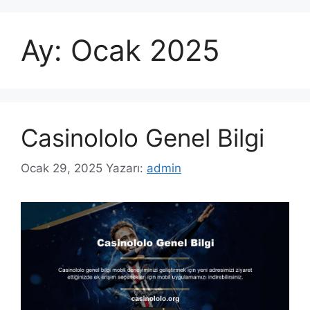
Ay:
Ocak 2025
Casinololo Genel Bilgi
Ocak 29, 2025
Yazarı:
admin