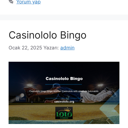
Yorum yap
Casinololo Bingo
Ocak 22, 2025
Yazarı:
admin