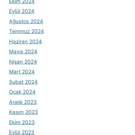
Ekim 2024
Eylül 2024
Ağustos 2024
Temmuz 2024
Haziran 2024
Mayıs 2024
Nisan 2024
Mart 2024
Şubat 2024
Ocak 2024
Aralık 2023
Kasım 2023
Ekim 2023
Eylül 2023