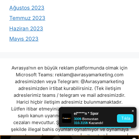
Ağustos 2023
Temmuz 2023
Haziran 2023
Mayıs 2023
Avrasya'nın en büyük reklam platformunda olmak için
Microsoft Teams:
reklam@avrasyamarketing.com
adresimizden veya Telegram: @Avrasyamarketing
adresimizden irtibat kurabilirsiniz. (Tek iletişim
adreslerimiz teams / telegram ve mail adresimizdir.
Harici hiçbir iletişim adresimiz bulunmamaktadır.
Lütfen itibar etmeyiniz.) Türkiye yasalarına göre 7258
sayılı kanun uyarınca yasa dışı bahis oynamanın
cezaları mevcuttur. Şu an bulunduğunuz site hiç bir
şekilde illegal bahis oyunları oynatmıyor ve oynamaya
aracı olmuyordur.
pashagaming
|
milanobet
|
mroyun
|