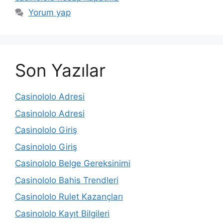
Yorum yap
Son Yazılar
Casinololo Adresi
Casinololo Adresi
Casinololo Giriş
Casinololo Giriş
Casinololo Belge Gereksinimi
Casinololo Bahis Trendleri
Casinololo Rulet Kazançları
Casinololo Kayıt Bilgileri