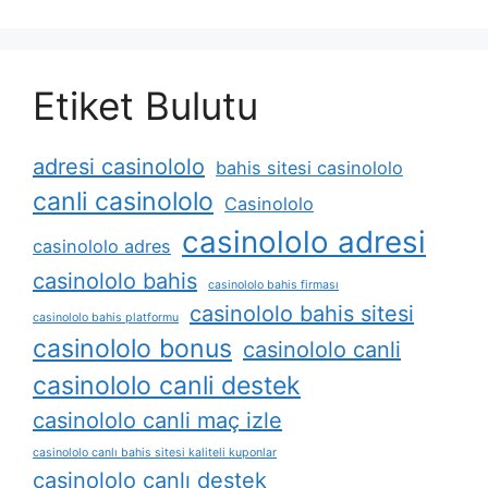
Etiket Bulutu
adresi casinololo
bahis sitesi casinololo
canli casinololo
Casinololo
casinololo adresi
casinololo adres
casinololo bahis
casinololo bahis firması
casinololo bahis sitesi
casinololo bahis platformu
casinololo bonus
casinololo canli
casinololo canli destek
casinololo canli maç izle
casinololo canlı bahis sitesi kaliteli kuponlar
casinololo canlı destek