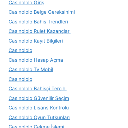
Casinololo Giriş
Casinololo Belge Gereksinimi
Casinololo Bahis Trendleri
Casinololo Rulet Kazançları
Casinololo Kayıt Bilgileri
Casinololo
Casinololo Hesap Açma
Casinololo Tv Mobil
Casinololo
Casinololo Bahisçi Tercihi
Casinololo Güvenilir Seçim
Casinololo Lisans Kontrolü
Casinololo Oyun Tutkunları
Casinololo Çekme İşlemi