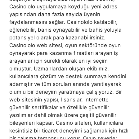
Casinololo uygulamaya koyduğu yeni adres
yapısından daha fazla sayıda üyenin
faydalanmasını sağlar. Casinololo katılabilir,
eğlenebilir, bahis oynayabilir ve bahis yoluyla
potansiyel olarak para kazanabilirsiniz.
Casinololo web sitesi, oyun sektöründe oyun
oynayarak para kazanma fırsatları arayan iş
arayanlar için sürekli olarak en iyi seçim
olmuştur. Uzmanlardan oluşan ekibimiz,
kullanıcılara çözüm ve destek sunmaya kendini
adamıştır ve tüm soruları anında yanıtlayarak
olumlu bir deneyim yaratmaya çalışıyoruz. Bir
web sitesinin yapısı, lisanslar, internette
güvenilir sertifikalar ve özellikle güvenilir
yazılımlar dahil olmak üzere çeşitli güvenilir
bileşenleri kapsar. Casino siteleri, kullanıcılara
kesintisiz bir ticaret deneyimi sağlamak için hızlı
bir çalışma temposunu korur. Oyun severler