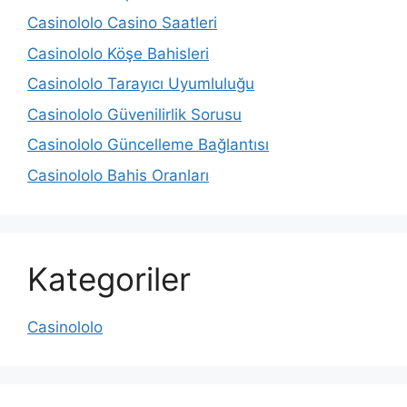
Casinololo Casino Saatleri
Casinololo Köşe Bahisleri
Casinololo Tarayıcı Uyumluluğu
Casinololo Güvenilirlik Sorusu
Casinololo Güncelleme Bağlantısı
Casinololo Bahis Oranları
Kategoriler
Casinololo