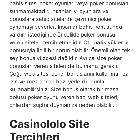
bahis sitesi poker oyunları veya poker bonusları
sunmamaktadır. İnsanlar iyi oyunlara ve
bonuslara sahip sitelerde çevrimiçi poker
oynamayı severler. İnsanlar bahis konusunda
yardım istediğinde öncelikle poker bonusu
veren siteleri tercih etmelidir. Otomatik yükleme
bonusuyla ilgili bir sorun olabilir. Önemli olan tek
şey bonus yüzdesi değildir. Ayrıca size poker
bonusları veren siteleri de bulmanız gerekir.
Çoğu web sitesi poker bonuslarını kullanmanıza
izin vermez ancak bazı yerlerde bunları
kullanabilirsiniz. Size bonus olarak bir masa
dolusu poker oyunu veren bazı web siteleri,
onlardan şüphe duymanıza neden olabilir.
Casinololo Site
Tercihleri