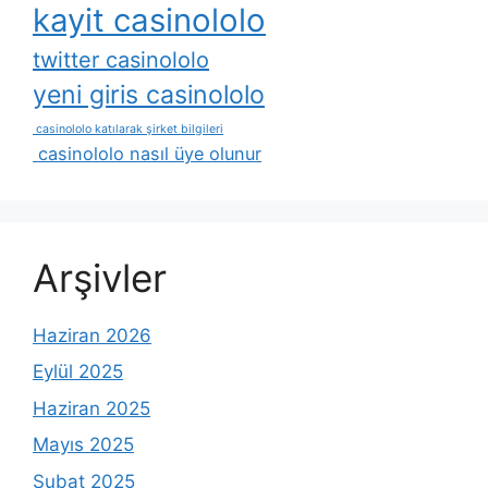
kayit casinololo
twitter casinololo
yeni giris casinololo
casinololo katılarak şirket bilgileri
casinololo nasıl üye olunur
Arşivler
Haziran 2026
Eylül 2025
Haziran 2025
Mayıs 2025
Şubat 2025