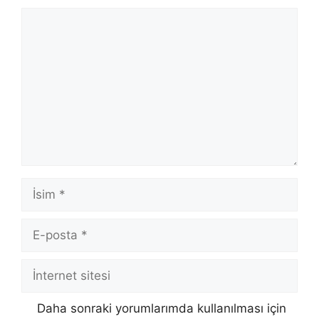
Yorum
İsim
E-
posta
İnternet
sitesi
Daha sonraki yorumlarımda kullanılması için