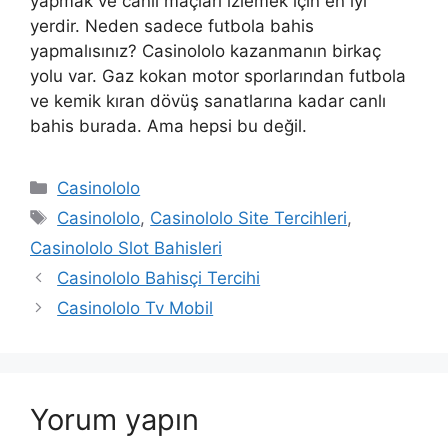
yapmak ve canlı maçları izlemek için en iyi
yerdir. Neden sadece futbola bahis
yapmalısınız? Casinololo kazanmanın birkaç
yolu var. Gaz kokan motor sporlarından futbola
ve kemik kıran dövüş sanatlarına kadar canlı
bahis burada. Ama hepsi bu değil.
Kategoriler
Casinololo
Etiketler
Casinololo
,
Casinololo Site Tercihleri
,
Casinololo Slot Bahisleri
Casinololo Bahisçi Tercihi
Casinololo Tv Mobil
Yorum yapın