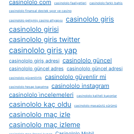
casinololo com
casinololo faaliyetleri
casinololo farklı bahis
casinololo finansal destek spor ve casino
casinololo giris
casinololo gelişmiş casino altyapısı
casinololo girisi
casinololo giris twitter
casinololo giris yap
casinololo güncel
casinololo giriş adresi
casinololo güncel adres
casinololo güncel adresi
casinololo güvenlir mi
casinololo güvenilirlik
casinololo instagram
casinololo hesap kapatma
casinololo i̇ncelemeleri
casinololo kaliteli kuponlar
casinololo kaç oldu
casinololo masaüstü sürümü
casinololo maç izle
casinololo maç izleme
Casinololo Mobil