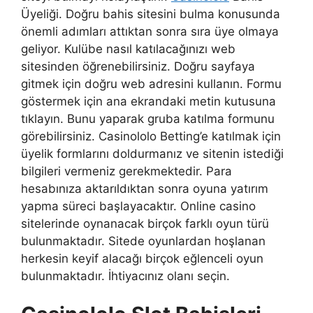
Üyeliği. Doğru bahis sitesini bulma konusunda
önemli adımları attıktan sonra sıra üye olmaya
geliyor. Kulübe nasıl katılacağınızı web
sitesinden öğrenebilirsiniz. Doğru sayfaya
gitmek için doğru web adresini kullanın. Formu
göstermek için ana ekrandaki metin kutusuna
tıklayın. Bunu yaparak gruba katılma formunu
görebilirsiniz. Casinololo Betting’e katılmak için
üyelik formlarını doldurmanız ve sitenin istediği
bilgileri vermeniz gerekmektedir. Para
hesabınıza aktarıldıktan sonra oyuna yatırım
yapma süreci başlayacaktır. Online casino
sitelerinde oynanacak birçok farklı oyun türü
bulunmaktadır. Sitede oyunlardan hoşlanan
herkesin keyif alacağı birçok eğlenceli oyun
bulunmaktadır. İhtiyacınız olanı seçin.