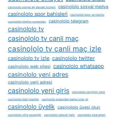
casinololo sosyal medya
casinololo sosyal ağ destek hizmeti
casinololo spor bahisleri
casinololo spor ve casino
casinololo telegram
casinololo telefon numaraları
casinololo tv
casinololo tv canli maç
casinololo tv canli maç izle
casinololo tv izle
casinololo twitter
casinololo whatsapp
casinololo web sitesi
casinololo yeni adres
casinololo yeni adresi
casinololo yeni giris
casinololo çevrimiçi spor
casinololo özel i̇şlemler
casinololo üyelerden belge i̇ster mi
casinololo üyelik
casinololo üyesi olun
casinololo şifre güvenliği
casinololo şikayet hattı
casinololo şikayetleri