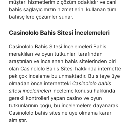
müşteri hizmetlerimiz çözüm odaklıdır ve canlı
bahis sağlayıcımızın hizmetlerini kullanan tüm
bahisçilere çözümler sunar.
Casinololo Bahis Sitesi İncelemeleri
Casinololo Bahis Sitesi İncelemeleri Bahis
meraklıları ve oyun tutkunları tarafından
araştırılan ve incelenen bahis sitelerinden biri
olan Casinololo Bahis Sitesi hakkında internette
pek çok inceleme bulunmaktadır. Bu siteye üye
olmadan önce internetteki
Casinololo bahis
sitesi i̇ncelemeleri
inceleme konusu hakkında
gerekli kontrolleri yapan casino ve oyun
tutkunlarının çoğu, bu incelemelere dayanarak
Casinololo bahis sitesine üye olmama kararı
almıştır.