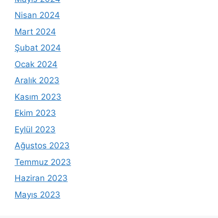
Nisan 2024
Mart 2024
Şubat 2024
Ocak 2024
Aralık 2023
Kasım 2023
Ekim 2023
Eylül 2023
Ağustos 2023
Temmuz 2023
Haziran 2023
Mayıs 2023