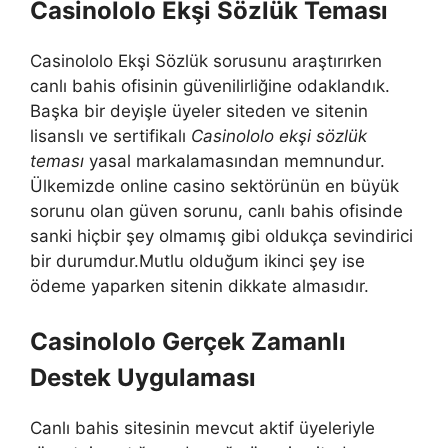
Casinololo Ekşi Sözlük Teması
Casinololo Ekşi Sözlük sorusunu araştırırken
canlı bahis ofisinin güvenilirliğine odaklandık.
Başka bir deyişle üyeler siteden ve sitenin
lisanslı ve sertifikalı
Casinololo ekşi sözlük
teması
yasal markalamasından memnundur.
Ülkemizde online casino sektörünün en büyük
sorunu olan güven sorunu, canlı bahis ofisinde
sanki hiçbir şey olmamış gibi oldukça sevindirici
bir durumdur.Mutlu olduğum ikinci şey ise
ödeme yaparken sitenin dikkate almasıdır.
Casinololo Gerçek Zamanlı
Destek Uygulaması
Canlı bahis sitesinin mevcut aktif üyeleriyle