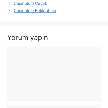
Casinololo Cevabı
Casinololo Beklentileri
Yorum yapın
Yorum
İsim