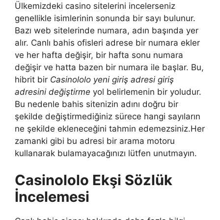
Ülkemizdeki casino sitelerini incelerseniz
genellikle isimlerinin sonunda bir sayı bulunur.
Bazı web sitelerinde numara, adın başında yer
alır. Canlı bahis ofisleri adrese bir numara ekler
ve her hafta değişir, bir hafta sonu numara
değişir ve hatta bazen bir numara ile başlar. Bu,
hibrit bir
Casinololo yeni giriş adresi giriş
adresini değiştirme
yol belirlemenin bir yoludur.
Bu nedenle bahis sitenizin adını doğru bir
şekilde değiştirmediğiniz sürece hangi sayıların
ne şekilde ekleneceğini tahmin edemezsiniz.Her
zamanki gibi bu adresi bir arama motoru
kullanarak bulamayacağınızı lütfen unutmayın.
Casinololo Ekşi Sözlük
İncelemesi