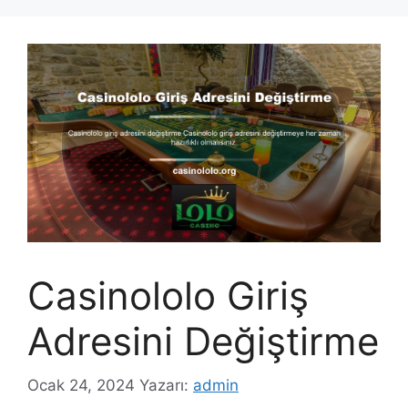
Casinololo Giriş
Adresini Değiştirme
Ocak 24, 2024
Yazarı:
admin