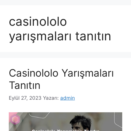
casinololo
yarışmaları tanıtın
Casinololo Yarışmaları
Tanıtın
Eylül 27, 2023
Yazarı:
admin