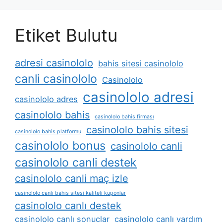
Etiket Bulutu
adresi casinololo
bahis sitesi casinololo
canli casinololo
Casinololo
casinololo adresi
casinololo adres
casinololo bahis
casinololo bahis firması
casinololo bahis sitesi
casinololo bahis platformu
casinololo bonus
casinololo canli
casinololo canli destek
casinololo canli maç izle
casinololo canlı bahis sitesi kaliteli kuponlar
casinololo canlı destek
casinololo canlı sonuçlar
casinololo canlı yardım