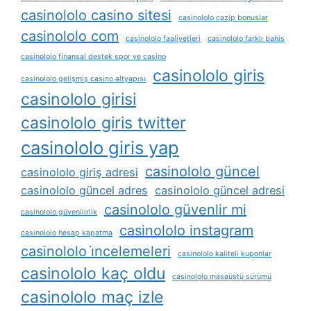
casinololo casino sitesi
casinololo cazip bonuslar
casinololo com
casinololo faaliyetleri
casinololo farklı bahis
casinololo finansal destek spor ve casino
casinololo giris
casinololo gelişmiş casino altyapısı
casinololo girisi
casinololo giris twitter
casinololo giris yap
casinololo güncel
casinololo giriş adresi
casinololo güncel adres
casinololo güncel adresi
casinololo güvenlir mi
casinololo güvenilirlik
casinololo instagram
casinololo hesap kapatma
casinololo i̇ncelemeleri
casinololo kaliteli kuponlar
casinololo kaç oldu
casinololo masaüstü sürümü
casinololo maç izle