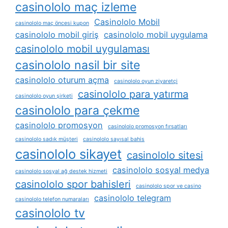
casinololo maç izleme
Casinololo Mobil
casinololo maç öncesi kupon
casinololo mobil giriş
casinololo mobil uygulama
casinololo mobil uygulaması
casinololo nasil bir site
casinololo oturum açma
casinololo oyun ziyaretçi
casinololo para yatırma
casinololo oyun şirketi
casinololo para çekme
casinololo promosyon
casinololo promosyon fırsatları
casinololo sadık müşteri
casinololo sayısal bahis
casinololo sikayet
casinololo sitesi
casinololo sosyal medya
casinololo sosyal ağ destek hizmeti
casinololo spor bahisleri
casinololo spor ve casino
casinololo telegram
casinololo telefon numaraları
casinololo tv