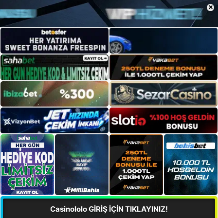
×
Casinololo GİRİŞ İÇİN TIKLAYINIZ!