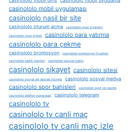
casinololo mobil giriş
casinololo mobil uygulama
casinololo mobil uygulaması
casinololo nasil bir site
casinololo oturum açma
casinololo oyun ziyaretçi
casinololo para yatırma
casinololo oyun şirketi
casinololo para çekme
casinololo promosyon
casinololo promosyon fırsatları
casinololo sadık müşteri
casinololo sayısal bahis
casinololo sikayet
casinololo sitesi
casinololo sosyal medya
casinololo sosyal ağ destek hizmeti
casinololo spor bahisleri
casinololo spor ve casino
casinololo telegram
casinololo telefon numaraları
casinololo tv
casinololo tv canli maç
casinololo tv canli maç izle