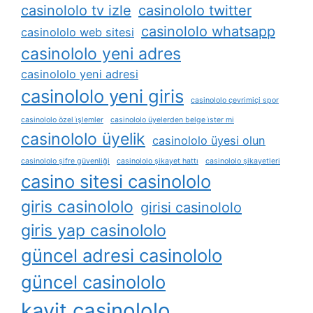
casinololo tv izle
casinololo twitter
casinololo whatsapp
casinololo web sitesi
casinololo yeni adres
casinololo yeni adresi
casinololo yeni giris
casinololo çevrimiçi spor
casinololo özel i̇şlemler
casinololo üyelerden belge i̇ster mi
casinololo üyelik
casinololo üyesi olun
casinololo şifre güvenliği
casinololo şikayet hattı
casinololo şikayetleri
casino sitesi casinololo
giris casinololo
girisi casinololo
giris yap casinololo
güncel adresi casinololo
güncel casinololo
kayit casinololo