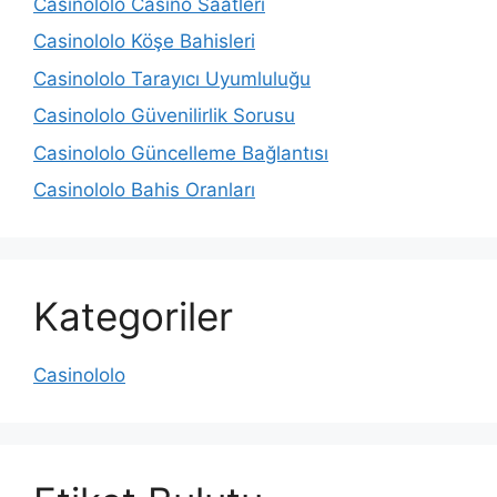
Casinololo Casino Saatleri
Casinololo Köşe Bahisleri
Casinololo Tarayıcı Uyumluluğu
Casinololo Güvenilirlik Sorusu
Casinololo Güncelleme Bağlantısı
Casinololo Bahis Oranları
Kategoriler
Casinololo