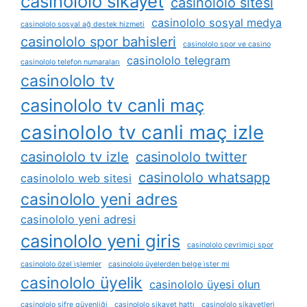
casinololo sikayet
casinololo sitesi
casinololo sosyal medya
casinololo sosyal ağ destek hizmeti
casinololo spor bahisleri
casinololo spor ve casino
casinololo telegram
casinololo telefon numaraları
casinololo tv
casinololo tv canli maç
casinololo tv canli maç izle
casinololo tv izle
casinololo twitter
casinololo whatsapp
casinololo web sitesi
casinololo yeni adres
casinololo yeni adresi
casinololo yeni giris
casinololo çevrimiçi spor
casinololo özel i̇şlemler
casinololo üyelerden belge i̇ster mi
casinololo üyelik
casinololo üyesi olun
casinololo şifre güvenliği
casinololo şikayet hattı
casinololo şikayetleri