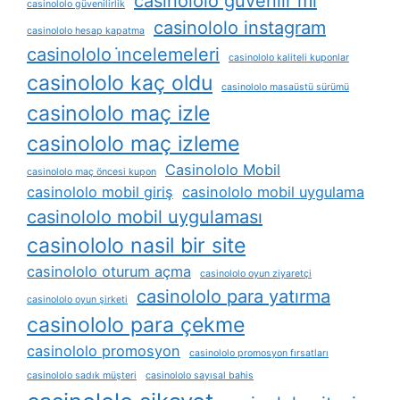
casinololo güvenlir mi
casinololo güvenilirlik
casinololo instagram
casinololo hesap kapatma
casinololo i̇ncelemeleri
casinololo kaliteli kuponlar
casinololo kaç oldu
casinololo masaüstü sürümü
casinololo maç izle
casinololo maç izleme
Casinololo Mobil
casinololo maç öncesi kupon
casinololo mobil giriş
casinololo mobil uygulama
casinololo mobil uygulaması
casinololo nasil bir site
casinololo oturum açma
casinololo oyun ziyaretçi
casinololo para yatırma
casinololo oyun şirketi
casinololo para çekme
casinololo promosyon
casinololo promosyon fırsatları
casinololo sadık müşteri
casinololo sayısal bahis