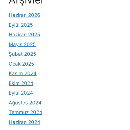
Haziran 2026
Eylül 2025
Haziran 2025
Mayıs 2025
Şubat 2025
Ocak 2025
Kasım 2024
Ekim 2024
Eylül 2024
Ağustos 2024
Temmuz 2024
Haziran 2024