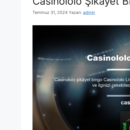
Casinololo Şikâyet B
Temmuz 31, 2024
Yazarı:
admin