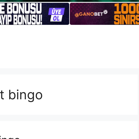
t bingo