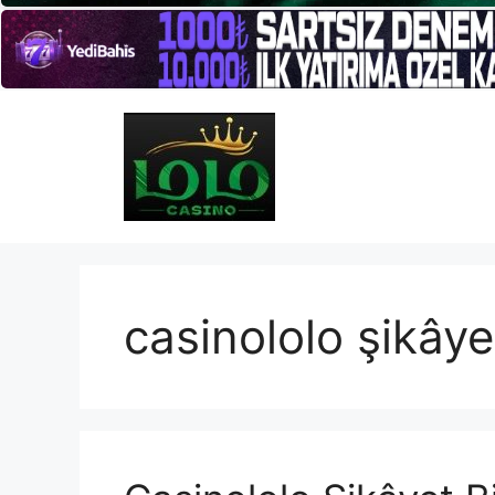
İçeriğe
atla
casinololo şikâye