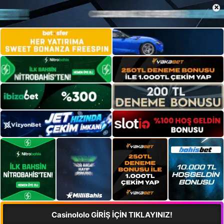
×
Casinololo GİRİŞ İÇİN TIKLAYINIZ!