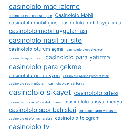
casinololo maç izleme
Casinololo Mobil
casinololo maç öncesi kupon
casinololo mobil giriş
casinololo mobil uygulama
casinololo mobil uygulaması
casinololo nasil bir site
casinololo oturum açma
casinololo oyun ziyaretçi
casinololo para yatırma
casinololo oyun şirketi
casinololo para çekme
casinololo promosyon
casinololo promosyon fırsatları
casinololo sadık müşteri
casinololo sayısal bahis
casinololo sikayet
casinololo sitesi
casinololo sosyal medya
casinololo sosyal ağ destek hizmeti
casinololo spor bahisleri
casinololo spor ve casino
casinololo telegram
casinololo telefon numaraları
casinololo tv