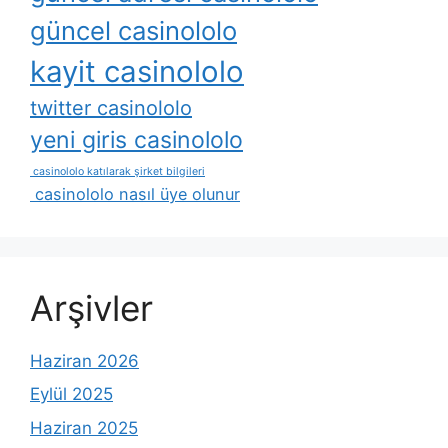
güncel casinololo
kayit casinololo
twitter casinololo
yeni giris casinololo
casinololo katılarak şirket bilgileri
casinololo nasıl üye olunur
Arşivler
Haziran 2026
Eylül 2025
Haziran 2025