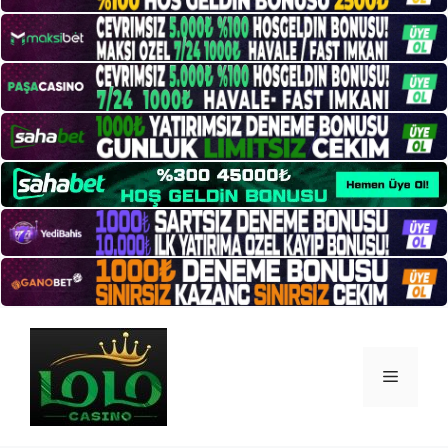
İçeriğe
atla
Menü