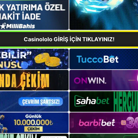
Casinololo GİRİŞ İÇİN TIKLAYINIZ!