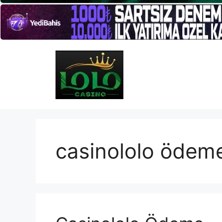
İçeriğe
atla
casinololo ödem