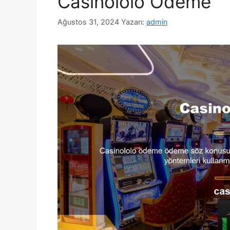
Casinololo Ödeme
Ağustos 31, 2024
Yazarı:
admin