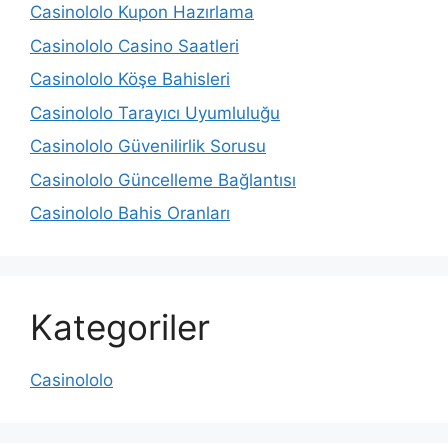
Casinololo Kupon Hazırlama
Casinololo Casino Saatleri
Casinololo Köşe Bahisleri
Casinololo Tarayıcı Uyumluluğu
Casinololo Güvenilirlik Sorusu
Casinololo Güncelleme Bağlantısı
Casinololo Bahis Oranları
Kategoriler
Casinololo