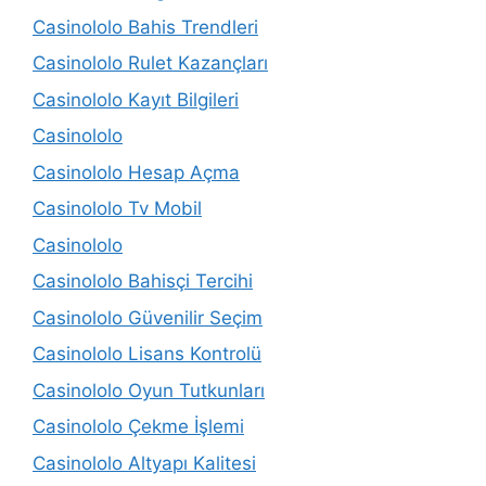
Casinololo Bahis Trendleri
Casinololo Rulet Kazançları
Casinololo Kayıt Bilgileri
Casinololo
Casinololo Hesap Açma
Casinololo Tv Mobil
Casinololo
Casinololo Bahisçi Tercihi
Casinololo Güvenilir Seçim
Casinololo Lisans Kontrolü
Casinololo Oyun Tutkunları
Casinololo Çekme İşlemi
Casinololo Altyapı Kalitesi