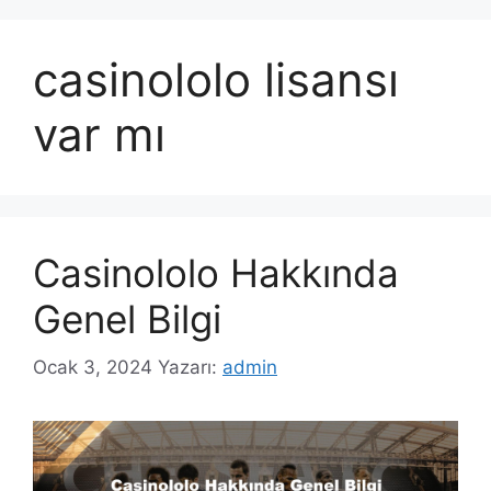
casinololo lisansı
var mı
Casinololo Hakkında
Genel Bilgi
Ocak 3, 2024
Yazarı:
admin