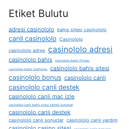
Etiket Bulutu
adresi casinololo
bahis sitesi casinololo
canli casinololo
Casinololo
casinololo adresi
casinololo adres
casinololo bahis
casinololo bahis firması
casinololo bahis sitesi
casinololo bahis platformu
casinololo bonus
casinololo canli
casinololo canli destek
casinololo canli maç izle
casinololo canlı bahis sitesi kaliteli kuponlar
casinololo canlı destek
casinololo canlı sonuçlar
casinololo canlı yardım
casinololo casino sitesi