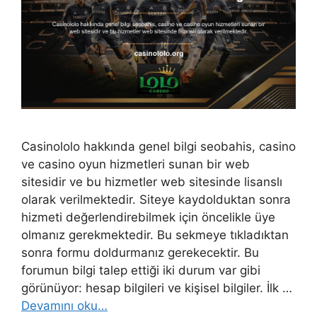
Casinololo hakkında genel bilgi seobahis, casino
ve casino oyun hizmetleri sunan bir web
sitesidir ve bu hizmetler web sitesinde lisanslı
olarak verilmektedir. Siteye kaydolduktan sonra
hizmeti değerlendirebilmek için öncelikle üye
olmanız gerekmektedir. Bu sekmeye tıkladıktan
sonra formu doldurmanız gerekecektir. Bu
forumun bilgi talep ettiği iki durum var gibi
görünüyor: hesap bilgileri ve kişisel bilgiler. İlk …
Devamını oku…