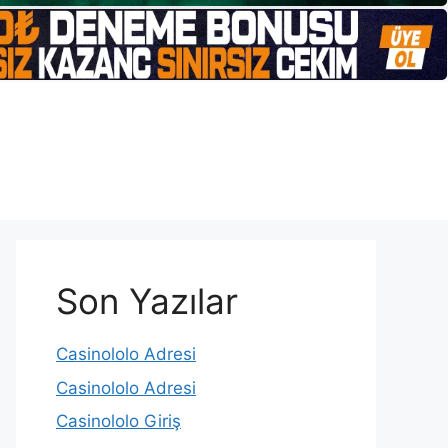
Son Yazılar
Casinololo Adresi
Casinololo Adresi
Casinololo Giriş