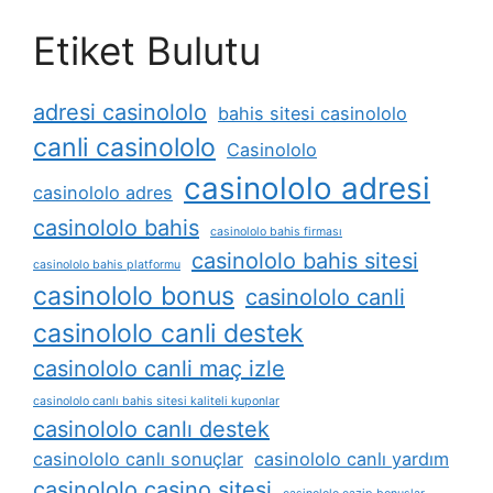
Etiket Bulutu
adresi casinololo
bahis sitesi casinololo
canli casinololo
Casinololo
casinololo adresi
casinololo adres
casinololo bahis
casinololo bahis firması
casinololo bahis sitesi
casinololo bahis platformu
casinololo bonus
casinololo canli
casinololo canli destek
casinololo canli maç izle
casinololo canlı bahis sitesi kaliteli kuponlar
casinololo canlı destek
casinololo canlı sonuçlar
casinololo canlı yardım
casinololo casino sitesi