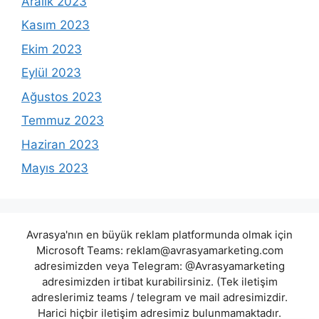
Aralık 2023
Kasım 2023
Ekim 2023
Eylül 2023
Ağustos 2023
Temmuz 2023
Haziran 2023
Mayıs 2023
Avrasya'nın en büyük reklam platformunda olmak için
Microsoft Teams:
reklam@avrasyamarketing.com
adresimizden veya Telegram: @Avrasyamarketing
adresimizden irtibat kurabilirsiniz. (Tek iletişim
adreslerimiz teams / telegram ve mail adresimizdir.
Harici hiçbir iletişim adresimiz bulunmamaktadır.