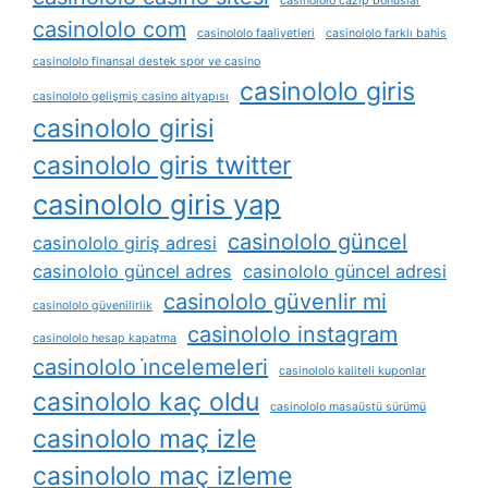
casinololo cazip bonuslar
casinololo com
casinololo faaliyetleri
casinololo farklı bahis
casinololo finansal destek spor ve casino
casinololo giris
casinololo gelişmiş casino altyapısı
casinololo girisi
casinololo giris twitter
casinololo giris yap
casinololo güncel
casinololo giriş adresi
casinololo güncel adres
casinololo güncel adresi
casinololo güvenlir mi
casinololo güvenilirlik
casinololo instagram
casinololo hesap kapatma
casinololo i̇ncelemeleri
casinololo kaliteli kuponlar
casinololo kaç oldu
casinololo masaüstü sürümü
casinololo maç izle
casinololo maç izleme