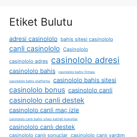
Etiket Bulutu
adresi casinololo
bahis sitesi casinololo
canli casinololo
Casinololo
casinololo adresi
casinololo adres
casinololo bahis
casinololo bahis firması
casinololo bahis sitesi
casinololo bahis platformu
casinololo bonus
casinololo canli
casinololo canli destek
casinololo canli maç izle
casinololo canlı bahis sitesi kaliteli kuponlar
casinololo canlı destek
casinololo canlı sonuçlar
casinololo canlı yardım