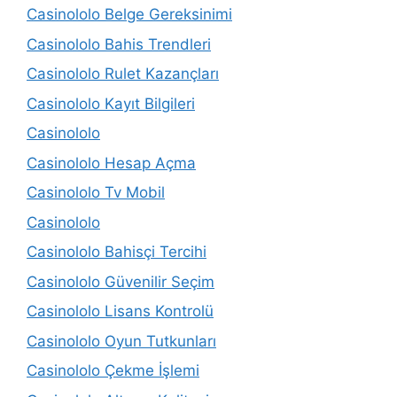
Casinololo Belge Gereksinimi
Casinololo Bahis Trendleri
Casinololo Rulet Kazançları
Casinololo Kayıt Bilgileri
Casinololo
Casinololo Hesap Açma
Casinololo Tv Mobil
Casinololo
Casinololo Bahisçi Tercihi
Casinololo Güvenilir Seçim
Casinololo Lisans Kontrolü
Casinololo Oyun Tutkunları
Casinololo Çekme İşlemi