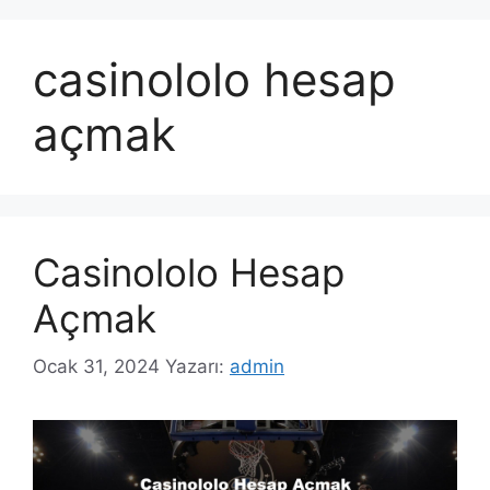
casinololo hesap
açmak
Casinololo Hesap
Açmak
Ocak 31, 2024
Yazarı:
admin