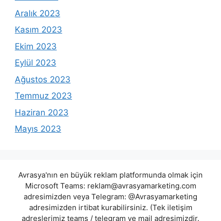
Aralık 2023
Kasım 2023
Ekim 2023
Eylül 2023
Ağustos 2023
Temmuz 2023
Haziran 2023
Mayıs 2023
Avrasya'nın en büyük reklam platformunda olmak için
Microsoft Teams:
reklam@avrasyamarketing.com
adresimizden veya Telegram: @Avrasyamarketing
adresimizden irtibat kurabilirsiniz. (Tek iletişim
adreslerimiz teams / telegram ve mail adresimizdir.