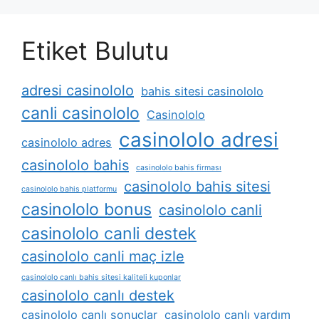
Etiket Bulutu
adresi casinololo
bahis sitesi casinololo
canli casinololo
Casinololo
casinololo adresi
casinololo adres
casinololo bahis
casinololo bahis firması
casinololo bahis sitesi
casinololo bahis platformu
casinololo bonus
casinololo canli
casinololo canli destek
casinololo canli maç izle
casinololo canlı bahis sitesi kaliteli kuponlar
casinololo canlı destek
casinololo canlı sonuçlar
casinololo canlı yardım