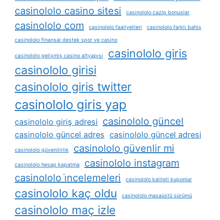
casinololo casino sitesi
casinololo cazip bonuslar
casinololo com
casinololo faaliyetleri
casinololo farklı bahis
casinololo finansal destek spor ve casino
casinololo giris
casinololo gelişmiş casino altyapısı
casinololo girisi
casinololo giris twitter
casinololo giris yap
casinololo güncel
casinololo giriş adresi
casinololo güncel adres
casinololo güncel adresi
casinololo güvenlir mi
casinololo güvenilirlik
casinololo instagram
casinololo hesap kapatma
casinololo i̇ncelemeleri
casinololo kaliteli kuponlar
casinololo kaç oldu
casinololo masaüstü sürümü
casinololo maç izle