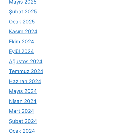
Mayıs 2025
Şubat 2025
Ocak 2025
Kasım 2024
Ekim 2024
Eylül 2024
Ağustos 2024
Temmuz 2024
Haziran 2024
Mayıs 2024
Nisan 2024
Mart 2024
Şubat 2024
Ocak 2024