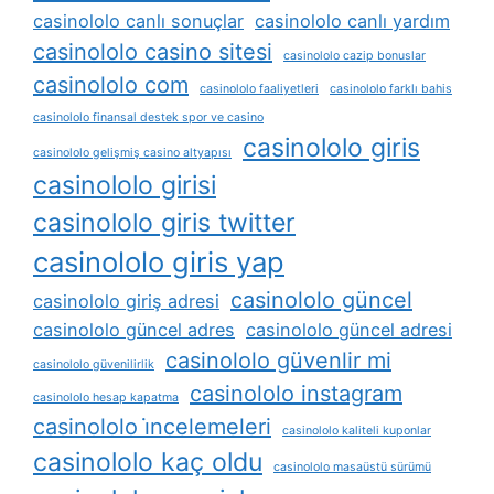
casinololo canlı sonuçlar
casinololo canlı yardım
casinololo casino sitesi
casinololo cazip bonuslar
casinololo com
casinololo faaliyetleri
casinololo farklı bahis
casinololo finansal destek spor ve casino
casinololo giris
casinololo gelişmiş casino altyapısı
casinololo girisi
casinololo giris twitter
casinololo giris yap
casinololo güncel
casinololo giriş adresi
casinololo güncel adres
casinololo güncel adresi
casinololo güvenlir mi
casinololo güvenilirlik
casinololo instagram
casinololo hesap kapatma
casinololo i̇ncelemeleri
casinololo kaliteli kuponlar
casinololo kaç oldu
casinololo masaüstü sürümü