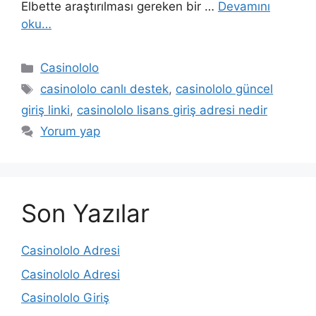
Elbette araştırılması gereken bir …
Devamını
oku…
Kategoriler
Casinololo
Etiketler
casinololo canlı destek
,
casinololo güncel
giriş linki
,
casinololo lisans giriş adresi nedir
Yorum yap
Son Yazılar
Casinololo Adresi
Casinololo Adresi
Casinololo Giriş