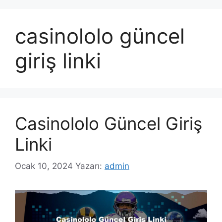
casinololo güncel
giriş linki
Casinololo Güncel Giriş
Linki
Ocak 10, 2024
Yazarı:
admin