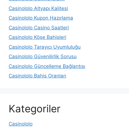
Casinololo Altyapı Kalitesi
Casinololo Kupon Hazırlama
Casinololo Casino Saatleri
Casinololo Köşe Bahisleri
Casinololo Tarayıcı Uyumluluğu
Casinololo Güvenilirlik Sorusu
Casinololo Güncelleme Bağlantısı
Casinololo Bahis Oranları
Kategoriler
Casinololo