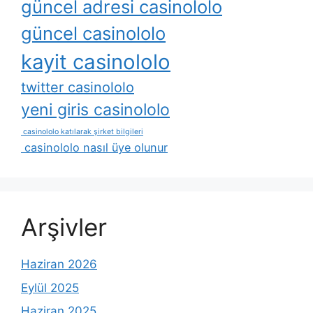
güncel adresi casinololo
güncel casinololo
kayit casinololo
twitter casinololo
yeni giris casinololo
casinololo katılarak şirket bilgileri
casinololo nasıl üye olunur
Arşivler
Haziran 2026
Eylül 2025
Haziran 2025