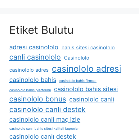
Etiket Bulutu
adresi casinololo
bahis sitesi casinololo
canli casinololo
Casinololo
casinololo adresi
casinololo adres
casinololo bahis
casinololo bahis firması
casinololo bahis sitesi
casinololo bahis platformu
casinololo bonus
casinololo canli
casinololo canli destek
casinololo canli maç izle
casinololo canlı bahis sitesi kaliteli kuponlar
casinololo canlı destek