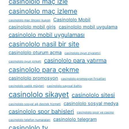
casinololo maç izle
casinololo maç izleme
Casinololo Mobil
casinololo maç öncesi kupon
casinololo mobil giriş
casinololo mobil uygulama
casinololo mobil uygulaması
casinololo nasil bir site
casinololo oturum açma
casinololo oyun ziyaretçi
casinololo para yatırma
casinololo oyun şirketi
casinololo para çekme
casinololo promosyon
casinololo promosyon fırsatları
casinololo sadık müşteri
casinololo sayısal bahis
casinololo sikayet
casinololo sitesi
casinololo sosyal medya
casinololo sosyal ağ destek hizmeti
casinololo spor bahisleri
casinololo spor ve casino
casinololo telegram
casinololo telefon numaraları
casinololo tv