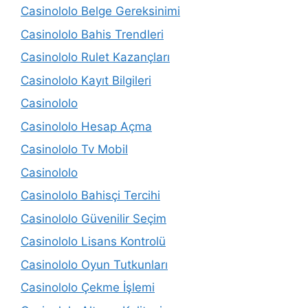
Casinololo Belge Gereksinimi
Casinololo Bahis Trendleri
Casinololo Rulet Kazançları
Casinololo Kayıt Bilgileri
Casinololo
Casinololo Hesap Açma
Casinololo Tv Mobil
Casinololo
Casinololo Bahisçi Tercihi
Casinololo Güvenilir Seçim
Casinololo Lisans Kontrolü
Casinololo Oyun Tutkunları
Casinololo Çekme İşlemi