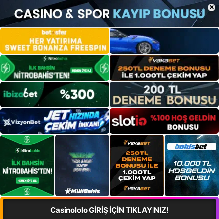
×
Casinololo GİRİŞ İÇİN TIKLAYINIZ!