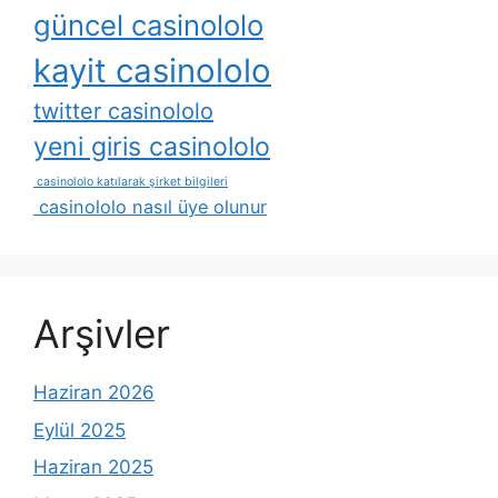
güncel casinololo
kayit casinololo
twitter casinololo
yeni giris casinololo
casinololo katılarak şirket bilgileri
casinololo nasıl üye olunur
Arşivler
Haziran 2026
Eylül 2025
Haziran 2025