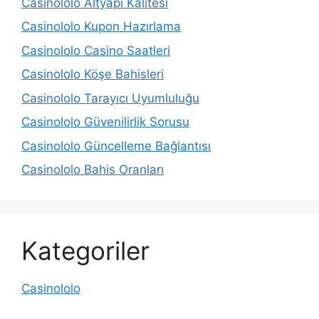
Casinololo Altyapı Kalitesi
Casinololo Kupon Hazırlama
Casinololo Casino Saatleri
Casinololo Köşe Bahisleri
Casinololo Tarayıcı Uyumluluğu
Casinololo Güvenilirlik Sorusu
Casinololo Güncelleme Bağlantısı
Casinololo Bahis Oranları
Kategoriler
Casinololo