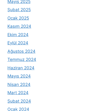
Mayıs 2025
Şubat 2025
Ocak 2025
Kasım 2024
Ekim 2024
Eylül 2024
Ağustos 2024
Temmuz 2024
Haziran 2024
Mayıs 2024
Nisan 2024
Mart 2024
Şubat 2024
Ocak 2024