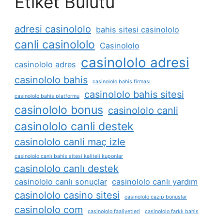
Etiket Bulutu
adresi casinololo
bahis sitesi casinololo
canli casinololo
Casinololo
casinololo adresi
casinololo adres
casinololo bahis
casinololo bahis firması
casinololo bahis sitesi
casinololo bahis platformu
casinololo bonus
casinololo canli
casinololo canli destek
casinololo canli maç izle
casinololo canlı bahis sitesi kaliteli kuponlar
casinololo canlı destek
casinololo canlı sonuçlar
casinololo canlı yardım
casinololo casino sitesi
casinololo cazip bonuslar
casinololo com
casinololo faaliyetleri
casinololo farklı bahis