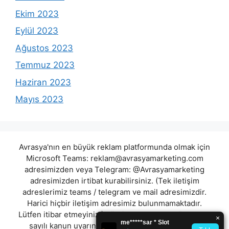
Ekim 2023
Eylül 2023
Ağustos 2023
Temmuz 2023
Haziran 2023
Mayıs 2023
Avrasya'nın en büyük reklam platformunda olmak için
Microsoft Teams:
reklam@avrasyamarketing.com
adresimizden veya Telegram: @Avrasyamarketing
adresimizden irtibat kurabilirsiniz. (Tek iletişim
adreslerimiz teams / telegram ve mail adresimizdir.
Harici hiçbir iletişim adresimiz bulunmamaktadır.
Lütfen itibar etmeyiniz.) Türkiye yasalarına göre 7258
sayılı kanun uyarınca yasa dışı bahis oynamanın