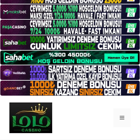
İçeriğe
atla
Menü