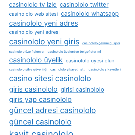
casinololo tv izle
casinololo twitter
casinololo whatsapp
casinololo web sitesi
casinololo yeni adres
casinololo yeni adresi
casinololo yeni giris
casinololo çevrimiçi spor
casinololo özel i̇şlemler
casinololo üyelerden belge i̇ster mi
casinololo üyelik
casinololo üyesi olun
casinololo şifre güvenliği
casinololo şikayet hattı
casinololo şikayetleri
casino sitesi casinololo
giris casinololo
girisi casinololo
giris yap casinololo
güncel adresi casinololo
güncel casinololo
kayit casinololo