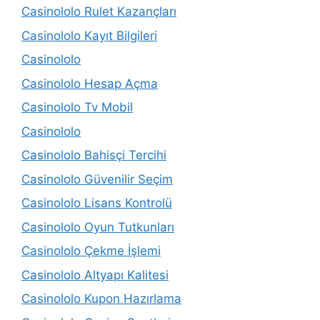
Casinololo Rulet Kazançları
Casinololo Kayıt Bilgileri
Casinololo
Casinololo Hesap Açma
Casinololo Tv Mobil
Casinololo
Casinololo Bahisçi Tercihi
Casinololo Güvenilir Seçim
Casinololo Lisans Kontrolü
Casinololo Oyun Tutkunları
Casinololo Çekme İşlemi
Casinololo Altyapı Kalitesi
Casinololo Kupon Hazırlama