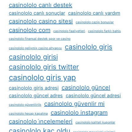
casinololo canlı destek
casinololo canlı sonuçlar
casinololo canlı yardım
casinololo casino sitesi
casinololo cazip bonuslar
casinololo com
casinololo faaliyetleri
casinololo farklı bahis
casinololo finansal destek spor ve casino
casinololo giris
casinololo gelişmiş casino altyapısı
casinololo girisi
casinololo giris twitter
casinololo giris yap
casinololo güncel
casinololo giriş adresi
casinololo güncel adres
casinololo güncel adresi
casinololo güvenlir mi
casinololo güvenilirlik
casinololo instagram
casinololo hesap kapatma
casinololo i̇ncelemeleri
casinololo kaliteli kuponlar
casinololo kaç oldu