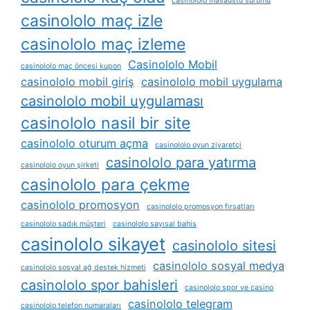
casinololo masaüstü sürümü
casinololo maç izle
casinololo maç izleme
Casinololo Mobil
casinololo maç öncesi kupon
casinololo mobil giriş
casinololo mobil uygulama
casinololo mobil uygulaması
casinololo nasil bir site
casinololo oturum açma
casinololo oyun ziyaretçi
casinololo para yatırma
casinololo oyun şirketi
casinololo para çekme
casinololo promosyon
casinololo promosyon fırsatları
casinololo sadık müşteri
casinololo sayısal bahis
casinololo sikayet
casinololo sitesi
casinololo sosyal medya
casinololo sosyal ağ destek hizmeti
casinololo spor bahisleri
casinololo spor ve casino
casinololo telegram
casinololo telefon numaraları