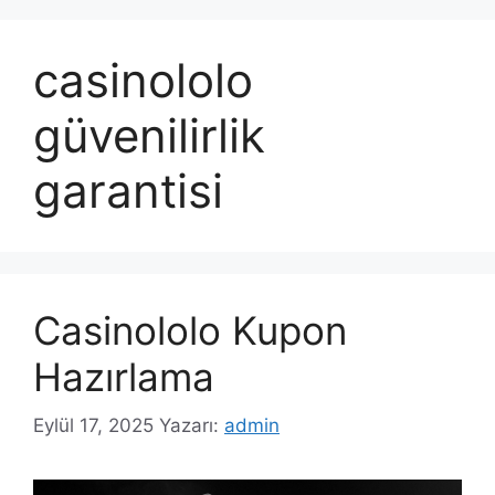
casinololo
güvenilirlik
garantisi
Casinololo Kupon
Hazırlama
Eylül 17, 2025
Yazarı:
admin