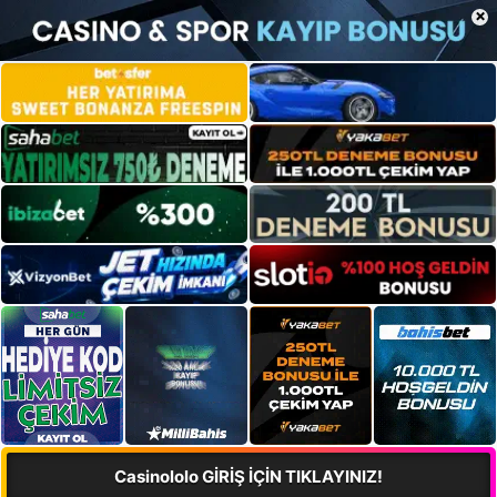
×
Casinololo GİRİŞ İÇİN TIKLAYINIZ!