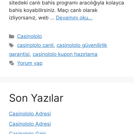
sitedeki canlı bahis programı aracılığıyla kolayca
bahis koyabilirsiniz. Maçı canlı olarak
izliyorsanız, web …
Devamını oku…
Kategoriler
Casinololo
Etiketler
casinololo canli
,
casinololo güvenilirlik
garantisi
,
casinololo kupon hazırlama
Yorum yap
Son Yazılar
Casinololo Adresi
Casinololo Adresi
Casinololo Giriş