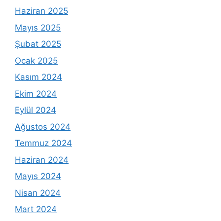
Haziran 2025
Mayıs 2025
Şubat 2025
Ocak 2025
Kasım 2024
Ekim 2024
Eylül 2024
Ağustos 2024
Temmuz 2024
Haziran 2024
Mayıs 2024
Nisan 2024
Mart 2024