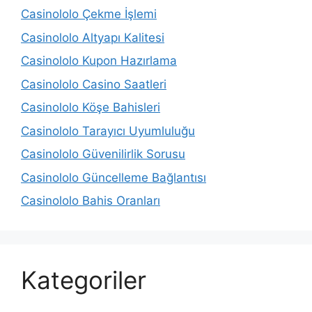
Casinololo Çekme İşlemi
Casinololo Altyapı Kalitesi
Casinololo Kupon Hazırlama
Casinololo Casino Saatleri
Casinololo Köşe Bahisleri
Casinololo Tarayıcı Uyumluluğu
Casinololo Güvenilirlik Sorusu
Casinololo Güncelleme Bağlantısı
Casinololo Bahis Oranları
Kategoriler