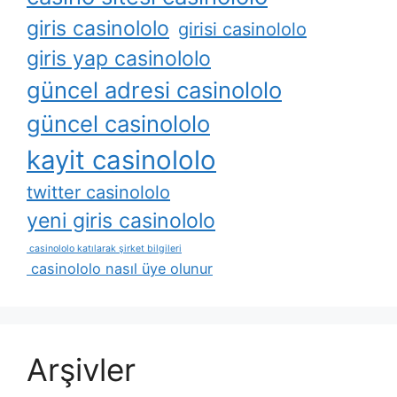
giris casinololo
girisi casinololo
giris yap casinololo
güncel adresi casinololo
güncel casinololo
kayit casinololo
twitter casinololo
yeni giris casinololo
casinololo katılarak şirket bilgileri
casinololo nasıl üye olunur
Arşivler