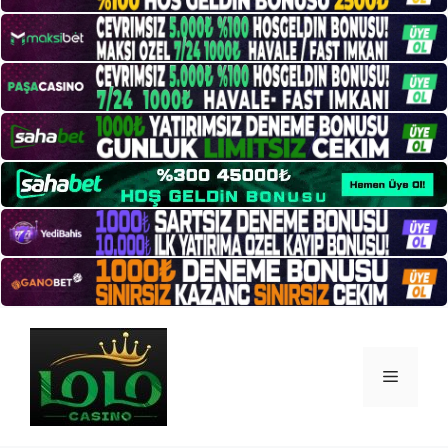
İçeriğe
atla
Menü