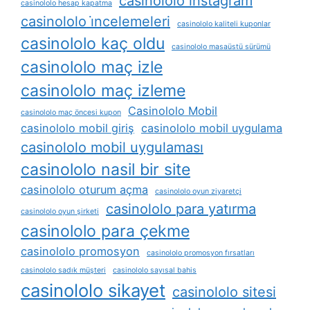
casinololo instagram
casinololo hesap kapatma
casinololo i̇ncelemeleri
casinololo kaliteli kuponlar
casinololo kaç oldu
casinololo masaüstü sürümü
casinololo maç izle
casinololo maç izleme
Casinololo Mobil
casinololo maç öncesi kupon
casinololo mobil giriş
casinololo mobil uygulama
casinololo mobil uygulaması
casinololo nasil bir site
casinololo oturum açma
casinololo oyun ziyaretçi
casinololo para yatırma
casinololo oyun şirketi
casinololo para çekme
casinololo promosyon
casinololo promosyon fırsatları
casinololo sadık müşteri
casinololo sayısal bahis
casinololo sikayet
casinololo sitesi