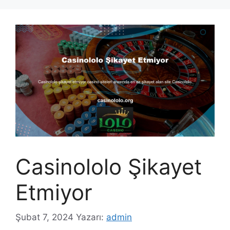
Casinololo Şikayet
Etmiyor
Şubat 7, 2024
Yazarı:
admin