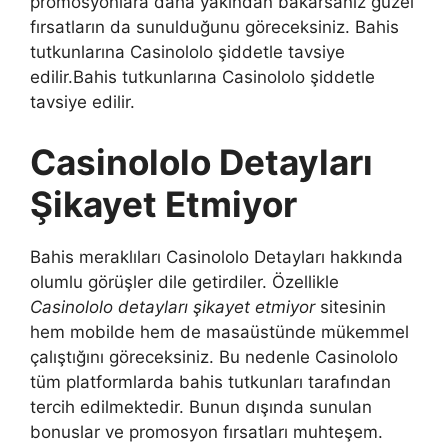
promosyonlara daha yakından bakarsanız güzel
fırsatların da sunulduğunu göreceksiniz. Bahis
tutkunlarına Casinololo şiddetle tavsiye
edilir.Bahis tutkunlarına Casinololo şiddetle
tavsiye edilir.
Casinololo Detayları
Şikayet Etmiyor
Bahis meraklıları Casinololo Detayları hakkında
olumlu görüşler dile getirdiler. Özellikle
Casinololo detayları şikayet etmiyor
sitesinin
hem mobilde hem de masaüstünde mükemmel
çalıştığını göreceksiniz. Bu nedenle Casinololo
tüm platformlarda bahis tutkunları tarafından
tercih edilmektedir. Bunun dışında sunulan
bonuslar ve promosyon fırsatları muhteşem.