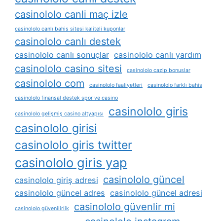
casinololo canli maç izle
casinololo canlı bahis sitesi kaliteli kuponlar
casinololo canlı destek
casinololo canlı sonuçlar
casinololo canlı yardım
casinololo casino sitesi
casinololo cazip bonuslar
casinololo com
casinololo faaliyetleri
casinololo farklı bahis
casinololo finansal destek spor ve casino
casinololo giris
casinololo gelişmiş casino altyapısı
casinololo girisi
casinololo giris twitter
casinololo giris yap
casinololo güncel
casinololo giriş adresi
casinololo güncel adres
casinololo güncel adresi
casinololo güvenlir mi
casinololo güvenilirlik