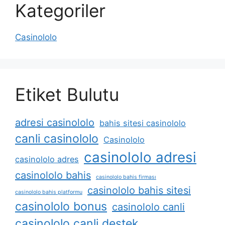
Kategoriler
Casinololo
Etiket Bulutu
adresi casinololo
bahis sitesi casinololo
canli casinololo
Casinololo
casinololo adresi
casinololo adres
casinololo bahis
casinololo bahis firması
casinololo bahis sitesi
casinololo bahis platformu
casinololo bonus
casinololo canli
casinololo canli destek