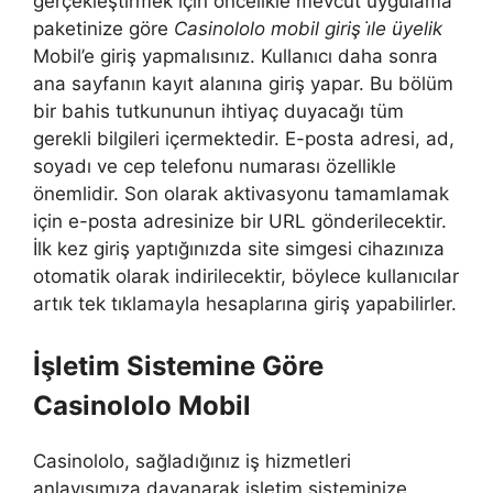
gerçekleştirmek için öncelikle mevcut uygulama
paketinize göre
Casinololo mobil giriş i̇le üyelik
Mobil’e giriş yapmalısınız. Kullanıcı daha sonra
ana sayfanın kayıt alanına giriş yapar. Bu bölüm
bir bahis tutkununun ihtiyaç duyacağı tüm
gerekli bilgileri içermektedir. E-posta adresi, ad,
soyadı ve cep telefonu numarası özellikle
önemlidir. Son olarak aktivasyonu tamamlamak
için e-posta adresinize bir URL gönderilecektir.
İlk kez giriş yaptığınızda site simgesi cihazınıza
otomatik olarak indirilecektir, böylece kullanıcılar
artık tek tıklamayla hesaplarına giriş yapabilirler.
İşletim Sistemine Göre
Casinololo Mobil
Casinololo, sağladığınız iş hizmetleri
anlayışımıza dayanarak işletim sisteminize