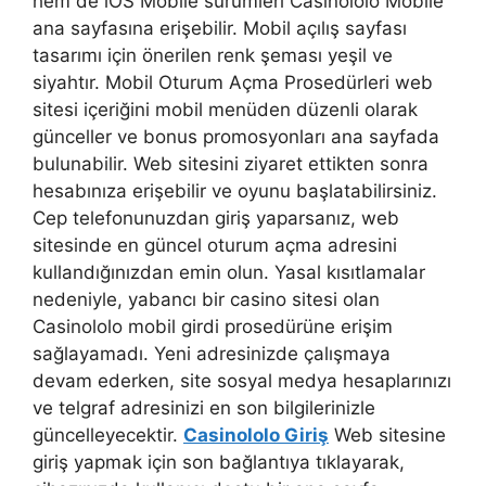
hem de iOS Mobile sürümleri Casinololo Mobile
ana sayfasına erişebilir. Mobil açılış sayfası
tasarımı için önerilen renk şeması yeşil ve
siyahtır. Mobil Oturum Açma Prosedürleri web
sitesi içeriğini mobil menüden düzenli olarak
günceller ve bonus promosyonları ana sayfada
bulunabilir. Web sitesini ziyaret ettikten sonra
hesabınıza erişebilir ve oyunu başlatabilirsiniz.
Cep telefonunuzdan giriş yaparsanız, web
sitesinde en güncel oturum açma adresini
kullandığınızdan emin olun. Yasal kısıtlamalar
nedeniyle, yabancı bir casino sitesi olan
Casinololo mobil girdi prosedürüne erişim
sağlayamadı. Yeni adresinizde çalışmaya
devam ederken, site sosyal medya hesaplarınızı
ve telgraf adresinizi en son bilgilerinizle
güncelleyecektir.
Casinololo Giriş
Web sitesine
giriş yapmak için son bağlantıya tıklayarak,