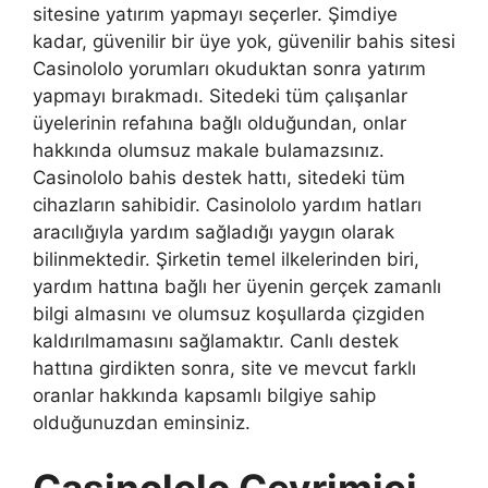
sitesine yatırım yapmayı seçerler. Şimdiye
kadar, güvenilir bir üye yok, güvenilir bahis sitesi
Casinololo yorumları okuduktan sonra yatırım
yapmayı bırakmadı. Sitedeki tüm çalışanlar
üyelerinin refahına bağlı olduğundan, onlar
hakkında olumsuz makale bulamazsınız.
Casinololo bahis destek hattı, sitedeki tüm
cihazların sahibidir. Casinololo yardım hatları
aracılığıyla yardım sağladığı yaygın olarak
bilinmektedir. Şirketin temel ilkelerinden biri,
yardım hattına bağlı her üyenin gerçek zamanlı
bilgi almasını ve olumsuz koşullarda çizgiden
kaldırılmamasını sağlamaktır. Canlı destek
hattına girdikten sonra, site ve mevcut farklı
oranlar hakkında kapsamlı bilgiye sahip
olduğunuzdan eminsiniz.
Casinololo Çevrimiçi