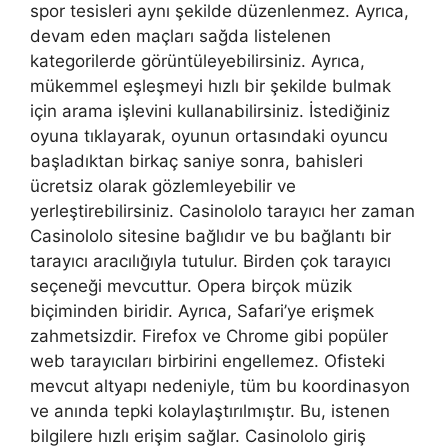
spor tesisleri aynı şekilde düzenlenmez. Ayrıca,
devam eden maçları sağda listelenen
kategorilerde görüntüleyebilirsiniz. Ayrıca,
mükemmel eşleşmeyi hızlı bir şekilde bulmak
için arama işlevini kullanabilirsiniz. İstediğiniz
oyuna tıklayarak, oyunun ortasındaki oyuncu
başladıktan birkaç saniye sonra, bahisleri
ücretsiz olarak gözlemleyebilir ve
yerleştirebilirsiniz. Casinololo tarayıcı her zaman
Casinololo sitesine bağlıdır ve bu bağlantı bir
tarayıcı aracılığıyla tutulur. Birden çok tarayıcı
seçeneği mevcuttur. Opera birçok müzik
biçiminden biridir. Ayrıca, Safari’ye erişmek
zahmetsizdir. Firefox ve Chrome gibi popüler
web tarayıcıları birbirini engellemez. Ofisteki
mevcut altyapı nedeniyle, tüm bu koordinasyon
ve anında tepki kolaylaştırılmıştır. Bu, istenen
bilgilere hızlı erişim sağlar. Casinololo giriş