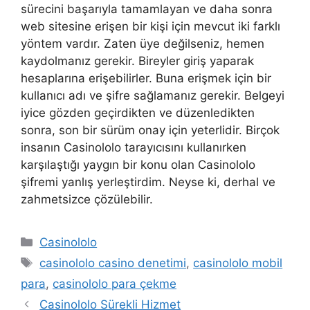
sürecini başarıyla tamamlayan ve daha sonra
web sitesine erişen bir kişi için mevcut iki farklı
yöntem vardır. Zaten üye değilseniz, hemen
kaydolmanız gerekir. Bireyler giriş yaparak
hesaplarına erişebilirler. Buna erişmek için bir
kullanıcı adı ve şifre sağlamanız gerekir. Belgeyi
iyice gözden geçirdikten ve düzenledikten
sonra, son bir sürüm onay için yeterlidir. Birçok
insanın Casinololo tarayıcısını kullanırken
karşılaştığı yaygın bir konu olan Casinololo
şifremi yanlış yerleştirdim. Neyse ki, derhal ve
zahmetsizce çözülebilir.
Kategoriler
Casinololo
Etiketler
casinololo casino denetimi
,
casinololo mobil
para
,
casinololo para çekme
Casinololo Sürekli Hizmet