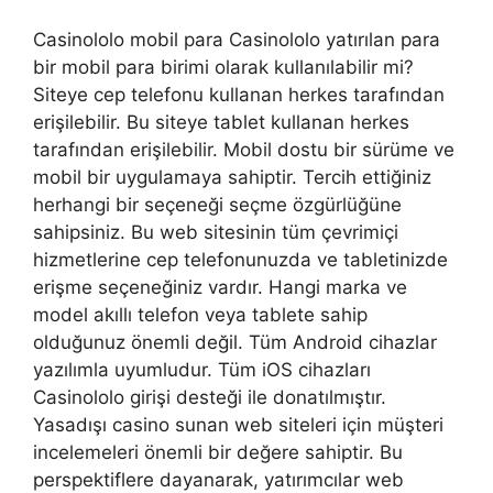
Casinololo mobil para Casinololo yatırılan para
bir mobil para birimi olarak kullanılabilir mi?
Siteye cep telefonu kullanan herkes tarafından
erişilebilir. Bu siteye tablet kullanan herkes
tarafından erişilebilir. Mobil dostu bir sürüme ve
mobil bir uygulamaya sahiptir. Tercih ettiğiniz
herhangi bir seçeneği seçme özgürlüğüne
sahipsiniz. Bu web sitesinin tüm çevrimiçi
hizmetlerine cep telefonunuzda ve tabletinizde
erişme seçeneğiniz vardır. Hangi marka ve
model akıllı telefon veya tablete sahip
olduğunuz önemli değil. Tüm Android cihazlar
yazılımla uyumludur. Tüm iOS cihazları
Casinololo girişi desteği ile donatılmıştır.
Yasadışı casino sunan web siteleri için müşteri
incelemeleri önemli bir değere sahiptir. Bu
perspektiflere dayanarak, yatırımcılar web