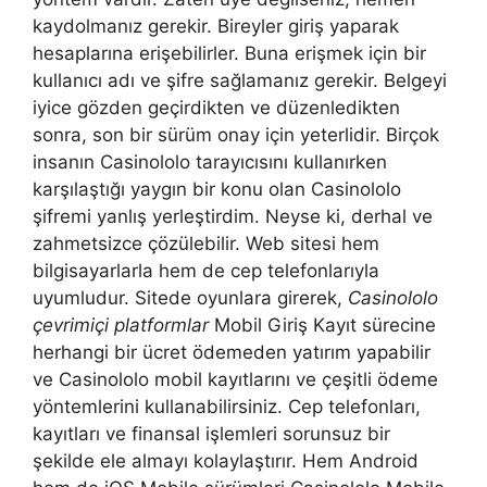
kaydolmanız gerekir. Bireyler giriş yaparak
hesaplarına erişebilirler. Buna erişmek için bir
kullanıcı adı ve şifre sağlamanız gerekir. Belgeyi
iyice gözden geçirdikten ve düzenledikten
sonra, son bir sürüm onay için yeterlidir. Birçok
insanın Casinololo tarayıcısını kullanırken
karşılaştığı yaygın bir konu olan Casinololo
şifremi yanlış yerleştirdim. Neyse ki, derhal ve
zahmetsizce çözülebilir. Web sitesi hem
bilgisayarlarla hem de cep telefonlarıyla
uyumludur. Sitede oyunlara girerek,
Casinololo
çevrimiçi platformlar
Mobil Giriş Kayıt sürecine
herhangi bir ücret ödemeden yatırım yapabilir
ve Casinololo mobil kayıtlarını ve çeşitli ödeme
yöntemlerini kullanabilirsiniz. Cep telefonları,
kayıtları ve finansal işlemleri sorunsuz bir
şekilde ele almayı kolaylaştırır. Hem Android