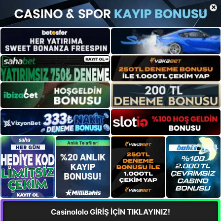
×
Casinololo GİRİŞ İÇİN TIKLAYINIZ!