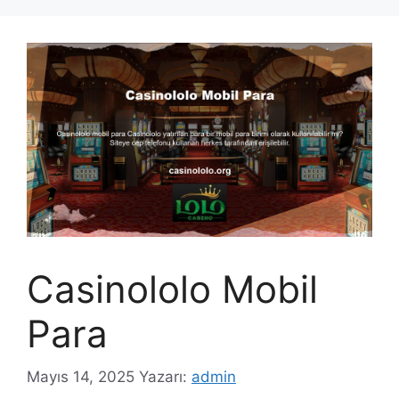
Casinololo Mobil
Para
Mayıs 14, 2025
Yazarı:
admin