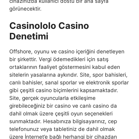
cihazınızda kullanıcı dostu bir ana sayfa
görünecektir.
Casinololo Casino
Denetimi
Offshore, oyunu ve casino içeriğini denetleyen
bir şirkettir. Vergi ödemedikleri için satış
ortaklarının faaliyet göstermesini kabul eden
sitelerin yasalarına aykırıdır. Site, spor bahisleri,
canlı bahisler, sanal sporlar ve elektronik sporlar
gibi çeşitli casino biçimlerini kapsamaktadır.
Site, gerçek oyuncularla etkileşime
girebileceğiniz bir casino ve canlı casino da
dahil olmak üzere çeşitli oyun seçenekleri
sunmaktadır. Hesabınıza bilgisayarınız, cep
telefonunuz veya tabletiniz de dahil olmak
üzere İnternet’e bağlı herhangi bir cihazdan