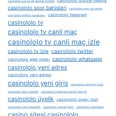
casinololo sosyal medya
casinololo sosyal ağ destek hizmeti
casinololo spor bahisleri
casinololo spor ve casino
casinololo telegram
casinololo telefon numaraları
casinololo tv
casinololo tv canli maç
casinololo tv canli maç izle
casinololo tv izle
casinololo twitter
casinololo whatsapp
casinololo web sitesi
casinololo yeni adres
casinololo yeni adresi
casinololo yeni giris
casinololo çevrimiçi spor
casinololo özel i̇şlemler
casinololo üyelerden belge i̇ster mi
casinololo üyelik
casinololo üyesi olun
casinololo şifre güvenliği
casinololo şikayet hattı
casinololo şikayetleri
casino sitesi casinololo