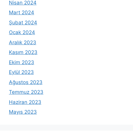
Nisan 2024
Mart 2024
Şubat 2024
Ocak 2024
Aralık 2023
Kasım 2023
Ekim 2023
Eylül 2023
Ağustos 2023
Temmuz 2023
Haziran 2023
Mayıs 2023