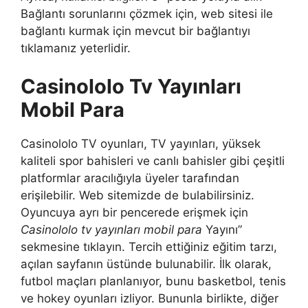
Bağlantı sorunlarını çözmek için, web sitesi ile
bağlantı kurmak için mevcut bir bağlantıyı
tıklamanız yeterlidir.
Casinololo Tv Yayınları
Mobil Para
Casinololo TV oyunları, TV yayınları, yüksek
kaliteli spor bahisleri ve canlı bahisler gibi çeşitli
platformlar aracılığıyla üyeler tarafından
erişilebilir. Web sitemizde de bulabilirsiniz.
Oyuncuya ayrı bir pencerede erişmek için
Casinololo tv yayınları mobil para
Yayını”
sekmesine tıklayın. Tercih ettiğiniz eğitim tarzı,
açılan sayfanın üstünde bulunabilir. İlk olarak,
futbol maçları planlanıyor, bunu basketbol, ​​tenis
ve hokey oyunları izliyor. Bununla birlikte, diğer