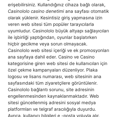
erişebilirsiniz. Kullandığınız cihaza bağlı olarak,
Casinololo casino denetimi
ana sayfası otomatik
olarak yüklenir. Kesintisiz giriş yapmasına izin
veren web sitesi tüm popüler tarayıcılarla
uyumludur. Casinololo büyük altyapı sağlayıcıları
ile işbirliği yaptığından, oyunlar başlatırken
hiçbir gecikme veya sorun olmayacak.
Casinololo web sitesi içeriği ve ek promosyonları
ana sayfaya dahil eder. Casino ve Casino
kategorisine giren web sitesi de kullanıcıları için
özel çekme kampanyaları düzenliyor. Plaka
logosu ve lisans numarası, web sitesinin ana
sayfasındaki tüm ziyaretçilere görüntülenir.
Casinololo bağlantı sorunu, site adresinin
engellenmesinden kaynaklanmaktadır. Web
sitesi güncellenmiş adresini sosyal medya
platformları ve telgraf aracılığıyla duyurdu.
Ayrıca, kullanıcı bilgileri e -posta yoluyla alır.