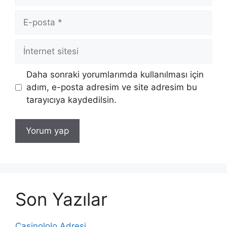
E-
posta
İnternet
sitesi
Daha sonraki yorumlarımda kullanılması için
adım, e-posta adresim ve site adresim bu
tarayıcıya kaydedilsin.
Son Yazılar
Casinololo Adresi