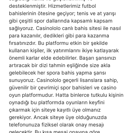
desteklenmiştir. Hizmetlerimiz futbol
bahislerinin ötesine geçiyor; tenis ve at yarışı
gibi çeşitli spor dallarında kapsamlı kapsam
sağlıyoruz. Casinololo canlı bahis sitesi ile nasıl
para kazanılır, dedikleri gibi para kazanma
fırsatınızdır. Bu platformu etkin bir şekilde
kullanan kişiler, ilk yatırımlarını ikiye katlayarak
önemli karlar elde edebilirler. Başarı şansınızı
artıracak bir dizi tahmin eşliğinde size akla
gelebilecek her spora bahis yapma şansı
sunuyoruz. Casinololo geçerli lisanslara sahip,
güvenilir bir çevrimiçi spor bahisleri ve casino
oyun platformudur. Hatta binlerce tutkulu kişinin
oynadığı bu platformda oyunların keyfini
çıkarmak için siteye kayıtlı üye olmanız
gerekiyor. Ancak siteye üye olduğunuzda
telefonunuza fiziksel olarak onay mesajı
gelecektir. Bu kısa mesaj onayına göre