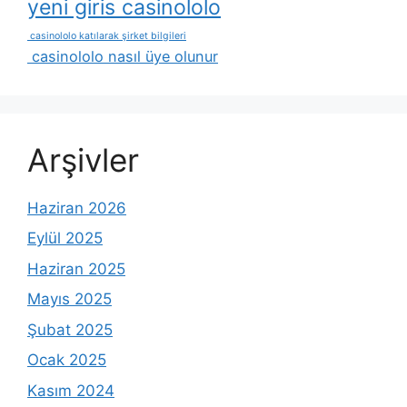
yeni giris casinololo
casinololo katılarak şirket bilgileri
casinololo nasıl üye olunur
Arşivler
Haziran 2026
Eylül 2025
Haziran 2025
Mayıs 2025
Şubat 2025
Ocak 2025
Kasım 2024