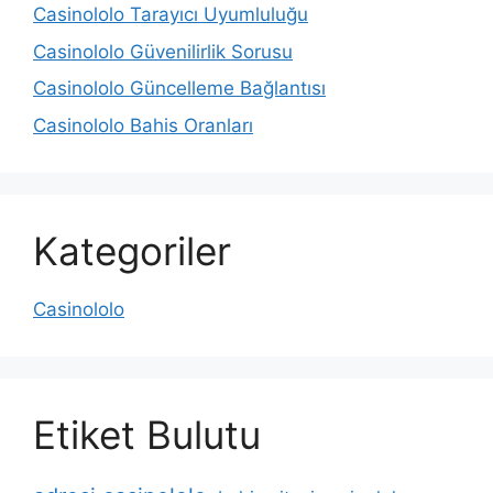
Casinololo Tarayıcı Uyumluluğu
Casinololo Güvenilirlik Sorusu
Casinololo Güncelleme Bağlantısı
Casinololo Bahis Oranları
Kategoriler
Casinololo
Etiket Bulutu