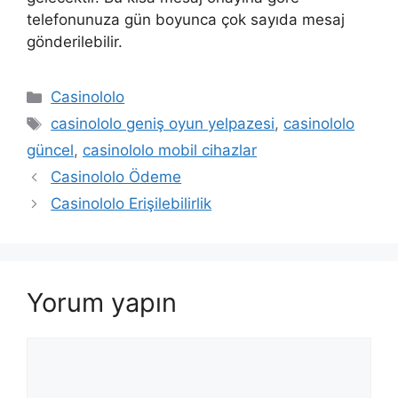
telefonunuza gün boyunca çok sayıda mesaj
gönderilebilir.
Kategoriler
Casinololo
Etiketler
casinololo geniş oyun yelpazesi
,
casinololo
güncel
,
casinololo mobil cihazlar
Casinololo Ödeme
Casinololo Erişilebilirlik
Yorum yapın
Yorum