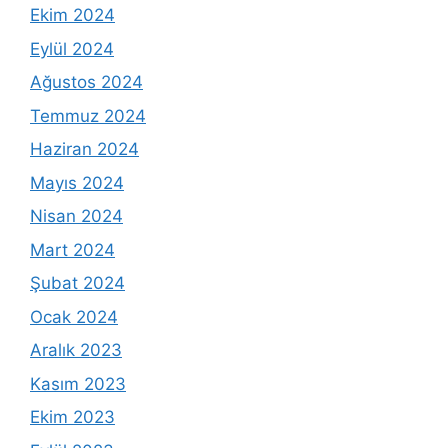
Ekim 2024
Eylül 2024
Ağustos 2024
Temmuz 2024
Haziran 2024
Mayıs 2024
Nisan 2024
Mart 2024
Şubat 2024
Ocak 2024
Aralık 2023
Kasım 2023
Ekim 2023