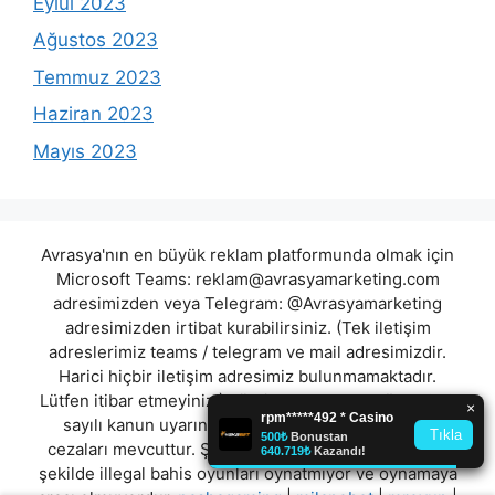
Eylül 2023
Ağustos 2023
Temmuz 2023
Haziran 2023
Mayıs 2023
Avrasya'nın en büyük reklam platformunda olmak için
Microsoft Teams:
reklam@avrasyamarketing.com
adresimizden veya Telegram: @Avrasyamarketing
adresimizden irtibat kurabilirsiniz. (Tek iletişim
adreslerimiz teams / telegram ve mail adresimizdir.
Harici hiçbir iletişim adresimiz bulunmamaktadır.
Lütfen itibar etmeyiniz.) Türkiye yasalarına göre 7258
sayılı kanun uyarınca yasa dışı bahis oynamanın
cezaları mevcuttur. Şu an bulunduğunuz site hiç bir
şekilde illegal bahis oyunları oynatmıyor ve oynamaya