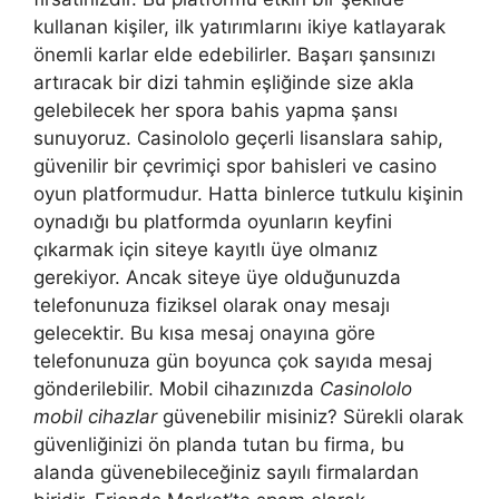
kullanan kişiler, ilk yatırımlarını ikiye katlayarak
önemli karlar elde edebilirler. Başarı şansınızı
artıracak bir dizi tahmin eşliğinde size akla
gelebilecek her spora bahis yapma şansı
sunuyoruz. Casinololo geçerli lisanslara sahip,
güvenilir bir çevrimiçi spor bahisleri ve casino
oyun platformudur. Hatta binlerce tutkulu kişinin
oynadığı bu platformda oyunların keyfini
çıkarmak için siteye kayıtlı üye olmanız
gerekiyor. Ancak siteye üye olduğunuzda
telefonunuza fiziksel olarak onay mesajı
gelecektir. Bu kısa mesaj onayına göre
telefonunuza gün boyunca çok sayıda mesaj
gönderilebilir. Mobil cihazınızda
Casinololo
mobil cihazlar
güvenebilir misiniz? Sürekli olarak
güvenliğinizi ön planda tutan bu firma, bu
alanda güvenebileceğiniz sayılı firmalardan