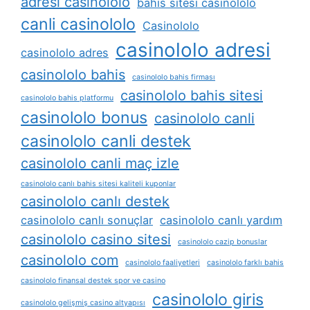
adresi casinololo
bahis sitesi casinololo
canli casinololo
Casinololo
casinololo adresi
casinololo adres
casinololo bahis
casinololo bahis firması
casinololo bahis sitesi
casinololo bahis platformu
casinololo bonus
casinololo canli
casinololo canli destek
casinololo canli maç izle
casinololo canlı bahis sitesi kaliteli kuponlar
casinololo canlı destek
casinololo canlı sonuçlar
casinololo canlı yardım
casinololo casino sitesi
casinololo cazip bonuslar
casinololo com
casinololo faaliyetleri
casinololo farklı bahis
casinololo finansal destek spor ve casino
casinololo giris
casinololo gelişmiş casino altyapısı