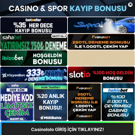
×
Casinololo GİRİŞ İÇİN TIKLAYINIZ!