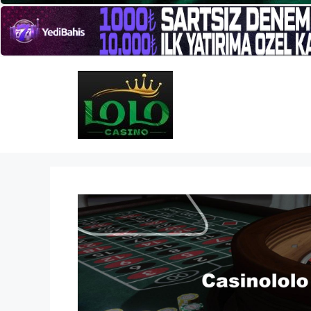
İçeriğe
atla