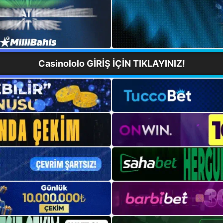
Casinololo GİRİŞ İÇİN TIKLAYINIZ!