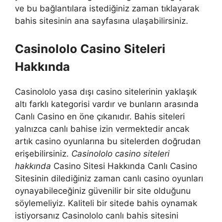
ve bu bağlantılara istediğiniz zaman tıklayarak
bahis sitesinin ana sayfasına ulaşabilirsiniz.
Casinololo Casino Siteleri
Hakkında
Casinololo yasa dışı casino sitelerinin yaklaşık
altı farklı kategorisi vardır ve bunların arasında
Canlı Casino en öne çıkanıdır. Bahis siteleri
yalnızca canlı bahise izin vermektedir ancak
artık casino oyunlarına bu sitelerden doğrudan
erişebilirsiniz.
Casinololo casino siteleri
hakkında
Casino Sitesi Hakkında Canlı Casino
Sitesinin dilediğiniz zaman canlı casino oyunları
oynayabileceğiniz güvenilir bir site olduğunu
söylemeliyiz. Kaliteli bir sitede bahis oynamak
istiyorsanız Casinololo canlı bahis sitesini