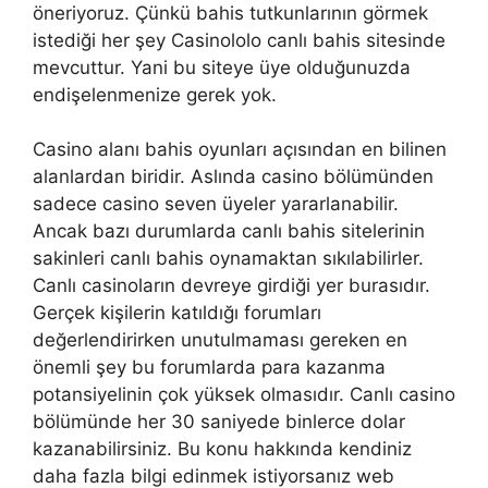
öneriyoruz. Çünkü bahis tutkunlarının görmek
istediği her şey Casinololo canlı bahis sitesinde
mevcuttur. Yani bu siteye üye olduğunuzda
endişelenmenize gerek yok.
Casino alanı bahis oyunları açısından en bilinen
alanlardan biridir. Aslında casino bölümünden
sadece casino seven üyeler yararlanabilir.
Ancak bazı durumlarda canlı bahis sitelerinin
sakinleri canlı bahis oynamaktan sıkılabilirler.
Canlı casinoların devreye girdiği yer burasıdır.
Gerçek kişilerin katıldığı forumları
değerlendirirken unutulmaması gereken en
önemli şey bu forumlarda para kazanma
potansiyelinin çok yüksek olmasıdır. Canlı casino
bölümünde her 30 saniyede binlerce dolar
kazanabilirsiniz. Bu konu hakkında kendiniz
daha fazla bilgi edinmek istiyorsanız web