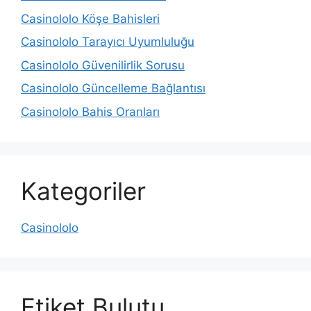
Casinololo Köşe Bahisleri
Casinololo Tarayıcı Uyumluluğu
Casinololo Güvenilirlik Sorusu
Casinololo Güncelleme Bağlantısı
Casinololo Bahis Oranları
Kategoriler
Casinololo
Etiket Bulutu