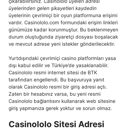
çıkarabilirsiniz.
Casinololo üyeleri adresi
üyelerinden gelen şikayetleri kaydedin
üyelerinin çevrimiçi bir oyun platformuna erişimi
vardır. Casinololo.com formundaki erişim linkleri
günümüze kadar korunmuştur. Bu beklenmeyen
durum oluştuğunda ziyaretçi dosyası boşalacak
ve mevcut adrese yeni istekler gönderilecektir.
Yurtdışındaki çevrimiçi casino platformları yasa
dışı kabul edilir ve Türkiye’de yasaklanabilir.
Casinololo resmi internet sitesi de BTK
tarafından engellendi. Bu başvuruya yanıt
olarak Casinololo resmi bir giriş adresi açtı.
Zaten bir hesabınız varsa, bu yeni resmi
Casinololo bağlantısını kullanarak web sitesine
giriş yapmanıza gerek yoktur ve sorun olmaz.
Casinololo Sitesi Adresi