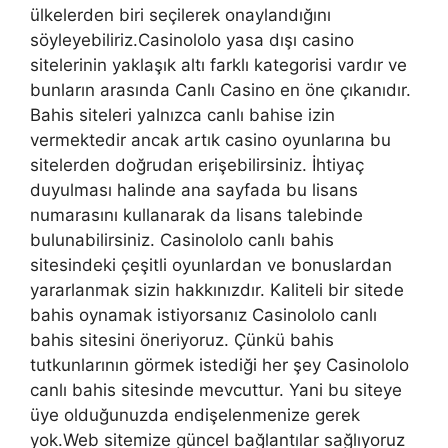
ülkelerden biri seçilerek onaylandığını
söyleyebiliriz.Casinololo yasa dışı casino
sitelerinin yaklaşık altı farklı kategorisi vardır ve
bunların arasında Canlı Casino en öne çıkanıdır.
Bahis siteleri yalnızca canlı bahise izin
vermektedir ancak artık casino oyunlarına bu
sitelerden doğrudan erişebilirsiniz. İhtiyaç
duyulması halinde ana sayfada bu lisans
numarasını kullanarak da lisans talebinde
bulunabilirsiniz. Casinololo canlı bahis
sitesindeki çeşitli oyunlardan ve bonuslardan
yararlanmak sizin hakkınızdır. Kaliteli bir sitede
bahis oynamak istiyorsanız Casinololo canlı
bahis sitesini öneriyoruz. Çünkü bahis
tutkunlarının görmek istediği her şey Casinololo
canlı bahis sitesinde mevcuttur. Yani bu siteye
üye olduğunuzda endişelenmenize gerek
yok.Web sitemize güncel bağlantılar sağlıyoruz