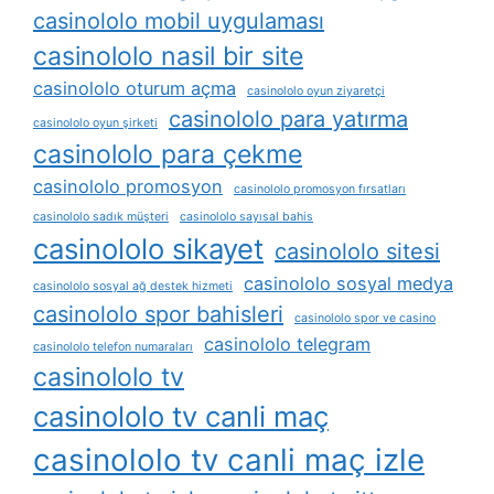
casinololo mobil uygulaması
casinololo nasil bir site
casinololo oturum açma
casinololo oyun ziyaretçi
casinololo para yatırma
casinololo oyun şirketi
casinololo para çekme
casinololo promosyon
casinololo promosyon fırsatları
casinololo sadık müşteri
casinololo sayısal bahis
casinololo sikayet
casinololo sitesi
casinololo sosyal medya
casinololo sosyal ağ destek hizmeti
casinololo spor bahisleri
casinololo spor ve casino
casinololo telegram
casinololo telefon numaraları
casinololo tv
casinololo tv canli maç
casinololo tv canli maç izle