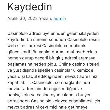
Kaydedin
Aralık 30, 2023
Yazarı:
admin
Casinololo adresi üyelerinden gelen şikayetleri
kaydedin bu sürenin sonunda Casinololo resmi
web sitesi adresi Casinololo.com olarak
güncellendi. Bu vahim durum, muhasebecinin
hemen durup geçerli bir giriş adresi aramaya
başlamasına neden oldu. Online casino siteleri
ve yurt dışında işletilen casinolar ülkemizde
yasa dışı kabul edildiğinden mevcut adresiniz
kapatılabilir. Casinololo, son bağlantısında
mevcut adresinin de engellendiğini ve
bahisçilerin ve casino oyuncularının bu yeni
adresinden Casinololo kolayca erişebilmesi için
mevcut adresini çevrimiçi hale getirmeye