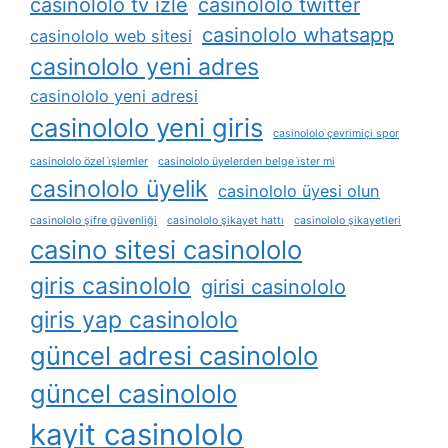
casinololo tv izle
casinololo twitter
casinololo whatsapp
casinololo web sitesi
casinololo yeni adres
casinololo yeni adresi
casinololo yeni giris
casinololo çevrimiçi spor
casinololo özel i̇şlemler
casinololo üyelerden belge i̇ster mi
casinololo üyelik
casinololo üyesi olun
casinololo şifre güvenliği
casinololo şikayet hattı
casinololo şikayetleri
casino sitesi casinololo
giris casinololo
girisi casinololo
giris yap casinololo
güncel adresi casinololo
güncel casinololo
kayit casinololo