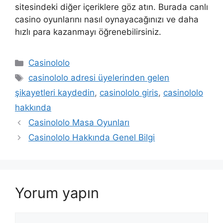
sitesindeki diğer içeriklere göz atın. Burada canlı
casino oyunlarını nasıl oynayacağınızı ve daha
hızlı para kazanmayı öğrenebilirsiniz.
Kategoriler
Casinololo
Etiketler
casinololo adresi üyelerinden gelen
şikayetleri kaydedin
,
casinololo giris
,
casinololo
hakkında
Casinololo Masa Oyunları
Casinololo Hakkında Genel Bilgi
Yorum yapın
Yorum