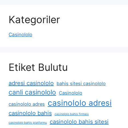
Kategoriler
Casinololo
Etiket Bulutu
adresi casinololo
bahis sitesi casinololo
canli casinololo
Casinololo
casinololo adresi
casinololo adres
casinololo bahis
casinololo bahis firması
casinololo bahis sitesi
casinololo bahis platformu