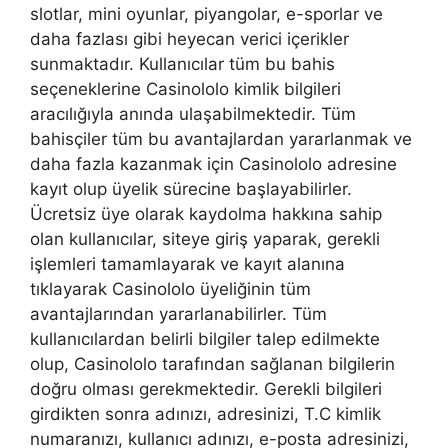
slotlar, mini oyunlar, piyangolar, e-sporlar ve
daha fazlası gibi heyecan verici içerikler
sunmaktadır. Kullanıcılar tüm bu bahis
seçeneklerine Casinololo kimlik bilgileri
aracılığıyla anında ulaşabilmektedir. Tüm
bahisçiler tüm bu avantajlardan yararlanmak ve
daha fazla kazanmak için Casinololo adresine
kayıt olup üyelik sürecine başlayabilirler.
Ücretsiz üye olarak kaydolma hakkına sahip
olan kullanıcılar, siteye giriş yaparak, gerekli
işlemleri tamamlayarak ve kayıt alanına
tıklayarak Casinololo üyeliğinin tüm
avantajlarından yararlanabilirler. Tüm
kullanıcılardan belirli bilgiler talep edilmekte
olup, Casinololo tarafından sağlanan bilgilerin
doğru olması gerekmektedir. Gerekli bilgileri
girdikten sonra adınızı, adresinizi, T.C kimlik
numaranızı, kullanıcı adınızı, e-posta adresinizi,