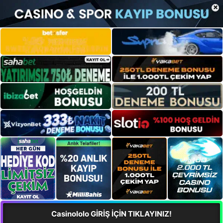
×
Casinololo GİRİŞ İÇİN TIKLAYINIZ!