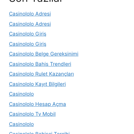
Casinololo Adresi
Casinololo Adresi
Casinololo Giriş
Casinololo Giriş
Casinololo Belge Gereksinimi
Casinololo Bahis Trendleri
Casinololo Rulet Kazançları
Casinololo Kayıt Bilgileri
Casinololo
Casinololo Hesap Açma
Casinololo Tv Mobil
Casinololo