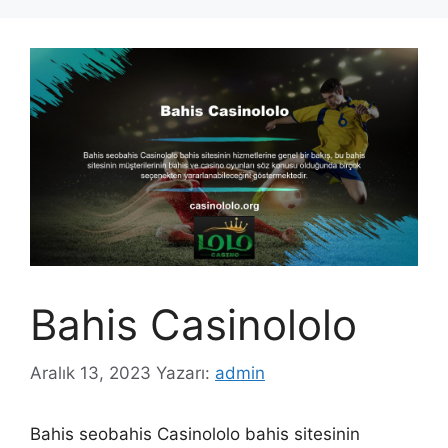
Bahis Casinololo
Aralık 13, 2023
Yazarı:
admin
Bahis seobahis Casinololo bahis sitesinin