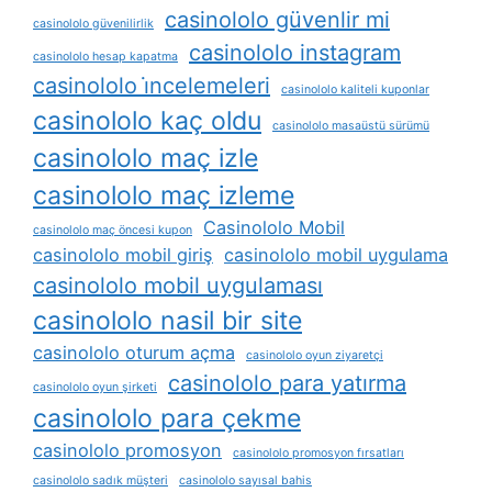
casinololo güvenlir mi
casinololo güvenilirlik
casinololo instagram
casinololo hesap kapatma
casinololo i̇ncelemeleri
casinololo kaliteli kuponlar
casinololo kaç oldu
casinololo masaüstü sürümü
casinololo maç izle
casinololo maç izleme
Casinololo Mobil
casinololo maç öncesi kupon
casinololo mobil giriş
casinololo mobil uygulama
casinololo mobil uygulaması
casinololo nasil bir site
casinololo oturum açma
casinololo oyun ziyaretçi
casinololo para yatırma
casinololo oyun şirketi
casinololo para çekme
casinololo promosyon
casinololo promosyon fırsatları
casinololo sadık müşteri
casinololo sayısal bahis