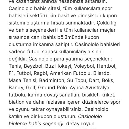
ve kazancınız anında hesabınıza aktarılsın.
Casinololo bahis sitesi, tüm kullanıcılara spor
bahisleri sektörü için basit ve birleşik bir kupon
sistemi oluşturma fırsatı sunmaktadır. Çoklu lig
ve bahis seçenekleri ile tüm kullanıcılar maçlar
sırasında canlı bahis bölümünde kupon
oluşturma imkanına sahiptir. Casinololo bahisleri
sadece futbol sahası kullanıcılarıyla sınırlı
değildir. Casinololo para yatırma seçenekleri:
Tenis, Beyzbol, Buz Hokeyi, Voleybol, Hentbol, ​​
F1, Futbol, ​​Ragbi, Amerikan Futbolu, Bilardo,
Masa Tenisi, Badminton, Su Topu, Dart, Boks,
Bandy, Golf, Ground Polo. Ayrıca Avustralya
futbolu, karma dövüş sanatları, bisiklet, kriket,
biatlon ve daha fazlasını içeren düzinelerce spor
ve oyunu tekrar oynayabilirsiniz. Casinololo
katılın ve bir kupon oluşturun.
Casinololo
binlerce bahis seçeneği
, detaylı oyun