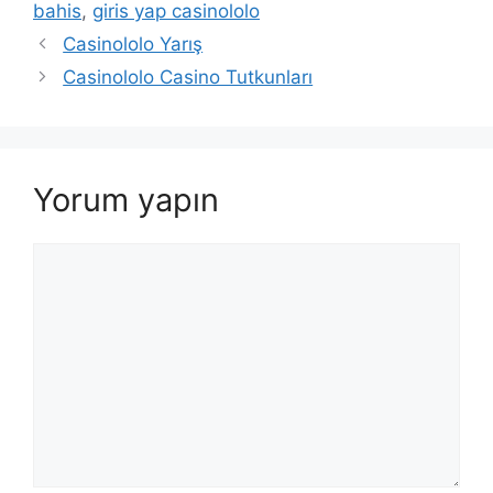
bahis
,
giris yap casinololo
Casinololo Yarış
Casinololo Casino Tutkunları
Yorum yapın
Yorum