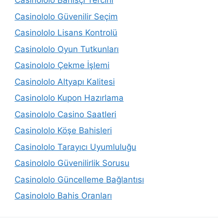
Casinololo Bahisçi Tercihi
Casinololo Güvenilir Seçim
Casinololo Lisans Kontrolü
Casinololo Oyun Tutkunları
Casinololo Çekme İşlemi
Casinololo Altyapı Kalitesi
Casinololo Kupon Hazırlama
Casinololo Casino Saatleri
Casinololo Köşe Bahisleri
Casinololo Tarayıcı Uyumluluğu
Casinololo Güvenilirlik Sorusu
Casinololo Güncelleme Bağlantısı
Casinololo Bahis Oranları