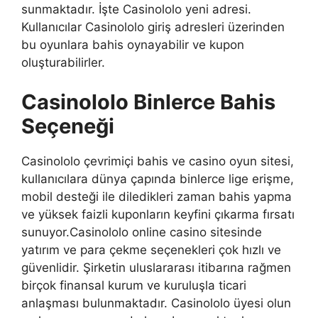
sunmaktadır. İşte Casinololo yeni adresi.
Kullanıcılar Casinololo giriş adresleri üzerinden
bu oyunlara bahis oynayabilir ve kupon
oluşturabilirler.
Casinololo Binlerce Bahis
Seçeneği
Casinololo çevrimiçi bahis ve casino oyun sitesi,
kullanıcılara dünya çapında binlerce lige erişme,
mobil desteği ile diledikleri zaman bahis yapma
ve yüksek faizli kuponların keyfini çıkarma fırsatı
sunuyor.Casinololo online casino sitesinde
yatırım ve para çekme seçenekleri çok hızlı ve
güvenlidir. Şirketin uluslararası itibarına rağmen
birçok finansal kurum ve kuruluşla ticari
anlaşması bulunmaktadır. Casinololo üyesi olun