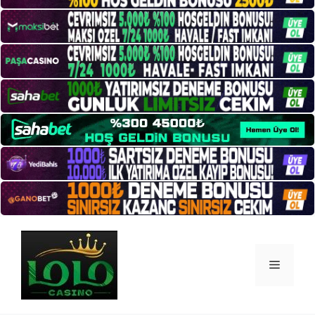
İçeriğe
atla
Menü