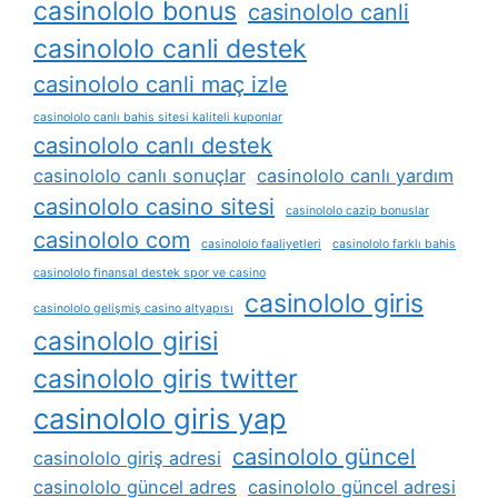
casinololo bonus
casinololo canli
casinololo canli destek
casinololo canli maç izle
casinololo canlı bahis sitesi kaliteli kuponlar
casinololo canlı destek
casinololo canlı sonuçlar
casinololo canlı yardım
casinololo casino sitesi
casinololo cazip bonuslar
casinololo com
casinololo faaliyetleri
casinololo farklı bahis
casinololo finansal destek spor ve casino
casinololo giris
casinololo gelişmiş casino altyapısı
casinololo girisi
casinololo giris twitter
casinololo giris yap
casinololo güncel
casinololo giriş adresi
casinololo güncel adres
casinololo güncel adresi